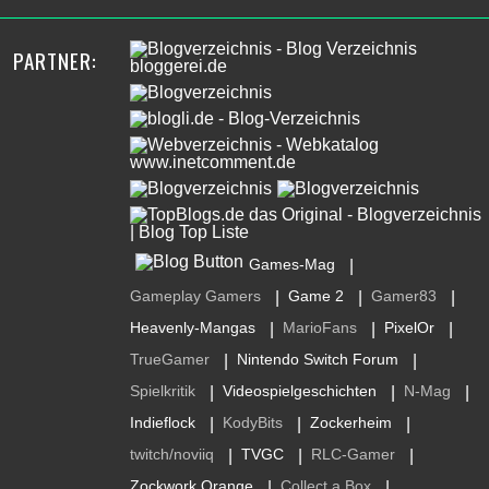
PARTNER:
Games-Mag
|
Gameplay Gamers
Game 2
Gamer83
|
|
|
Heavenly-Mangas
MarioFans
PixelOr
|
|
|
TrueGamer
Nintendo Switch Forum
|
|
Spielkritik
Videospielgeschichten
N-Mag
|
|
|
Indieflock
KodyBits
Zockerheim
|
|
|
twitch/noviiq
TVGC
RLC-Gamer
|
|
|
Zockwork Orange
Collect a Box
|
|