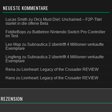
NEUESTE KOMMENTARE
Lucas Smith
zu
Orcs Must Die!: Unchained – F2P-Titel
startet in die offene Beta
FiddleBops
zu
Battletron Nintendo Switch Pro Controller
im Test
Leo Map
zu
Subnautica 2 übertrifft 4 Millionen verkaufte
Exemplare
Lingfeng
zu
Subnautica 2 übertrifft 4 Millionen verkaufte
Exemplare
Rena
zu
Lionheart: Legacy of the Crusader REVIEW
Hans
zu
Lionheart: Legacy of the Crusader REVIEW
REZENSION