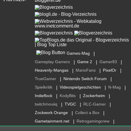
Games-Mag
|
Gameplay Gamers
Game 2
Gamer83
|
|
|
Heavenly-Mangas
MarioFans
PixelOr
|
|
|
TrueGamer
Nintendo Switch Forum
|
|
Spielkritik
Videospielgeschichten
N-Mag
|
|
|
Indieflock
KodyBits
Zockerheim
|
|
|
twitch/noviiq
TVGC
RLC-Gamer
|
|
|
Zockwork Orange
Collect a Box
|
|
Gametainment.net
Retrogamingcrew
|
|