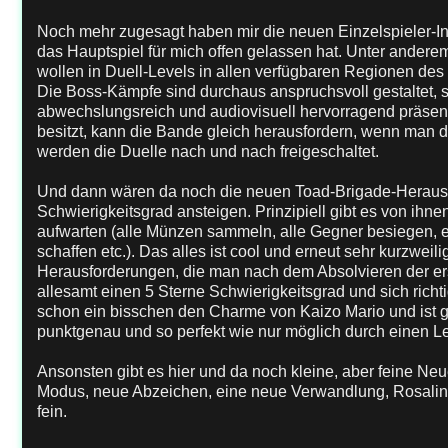
Noch mehr zugesagt haben mir die neuen Einzelspieler-Inh
das Hauptspiel für mich offen gelassen hat. Unter ander
wollen in Duell-Levels in allen verfügbaren Regionen des
Die Boss-Kämpfe sind durchaus anspruchsvoll gestaltet,
abwechslungsreich und audiovisuell hervorragend präsent
besitzt, kann die Bande gleich herausfordern, wenn man d
werden die Duelle nach und nach freigeschaltet.
Und dann wären da noch die neuen Toad-Brigade-Herausf
Schwierigkeitsgrad ansteigen. Prinzipiell gibt es von ihne
aufwarten (alle Münzen sammeln, alle Gegner besiegen, e
schaffen etc.). Das alles ist cool und erneut sehr kurzweili
Herausforderungen, die man nach dem Absolvieren der ers
allesamt einen 5 Sterne Schwierigkeitsgrad und sich richti
schon ein bisschen den Charme von Kaizo Mario und ist gen
punktgenau und so perfekt wie nur möglich durch einen Lev
Ansonsten gibt es hier und da noch kleine, aber feine Neu
Modus, neue Abzeichen, eine neue Verwandlung, Rosalina al
fein.