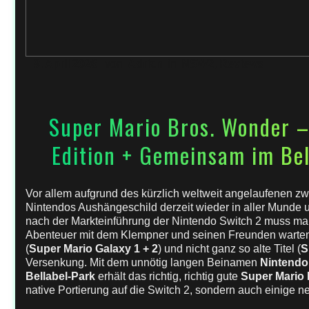
9. April 2026
von
Adrian
in
NSW2
,
Reviews
Super Mario Bros. Wonder –
Edition + Gemeinsam im Be
Vor allem aufgrund des kürzlich weltweit angelaufenen z
Nintendos Aushängeschild derzeit wieder in aller Munde u
nach der Markteinführung der Nintendo Switch 2 muss man
Abenteuer mit dem Klempner und seinen Freunden warten. 
(
Super Mario Galaxy 1 + 2
) und nicht ganz so alte Titel (
S
Versenkung. Mit dem unnötig langen Beinamen
Nintendo
Bellabel-Park
erhält das richtig, richtig gute
Super Mario
native Portierung auf die Switch 2, sondern auch einige ne