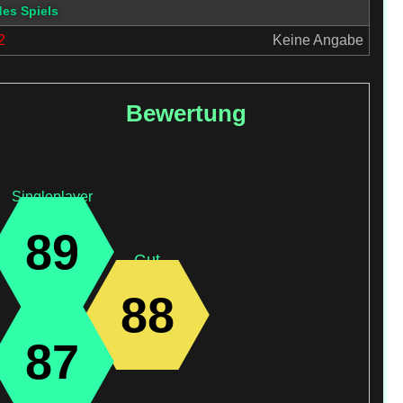
des Spiels
2
Keine Angabe
Bewertung
Singleplayer
89
Gut
88
87