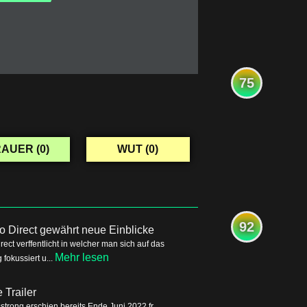
75
AUER (
0
)
WUT (
0
)
92
o Direct gewährt neue Einblicke
ct verffentlicht in welcher man sich auf das
Mehr lesen
okussiert u...
Trailer
trong erschien bereits Ende Juni 2022 fr