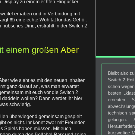
n Display zu einem echten Hingucker.
Zweifel erhaben und in Verbindung mit
gh!!!) eine echte Wohltat für das Gehör.
 hübsches Ding, erstrahlt in der Switch 2
it einem großen Aber
Bleibt also z
Switch 2 Edit
ber wie sieht es mit den neuen Inhalten
mt ganz darauf an, was man erwartet
schon wegen d
 gemeinsam mit euch vor die Switch 2
besten „kla
i daddeln wollen? Dann werdet ihr hier
erneuten S
twas schwierig.
abwechslun
technisch sa
ollen überwiegend gemeinsam gespielt
gelungen.
ibt es nicht. Ihr könnt zwar mit Freunden
Herausforde
es Spiels haben müssen. Mit euch
kurzweilige 
den durch den Bellabel-Park und seine