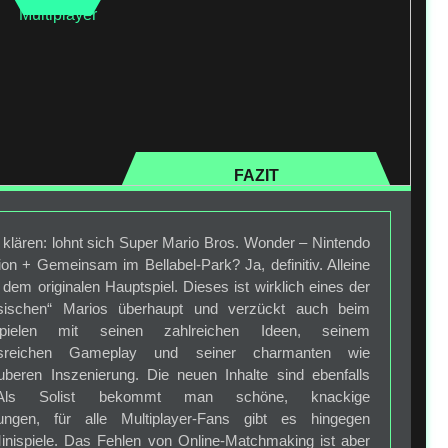
Multiplayer
FAZIT
u klären: lohnt sich Super Mario Bros. Wonder – Nintendo
ion + Gemeinsam im Bellabel-Park? Ja, definitiv. Alleine
em originalen Hauptspiel. Dieses ist wirklich eines der
ssischen“ Marios überhaupt und verzückt auch beim
pielen mit seinen zahlreichen Ideen, seinem
gsreichen Gameplay und seiner charmanten wie
uberen Inszenierung. Die neuen Inhalte sind ebenfalls
 Als Solist bekommt man schöne, knackige
rungen, für alle Multiplayer-Fans gibt es hingegen
Minispiele. Das Fehlen von Online-Matchmaking ist aber