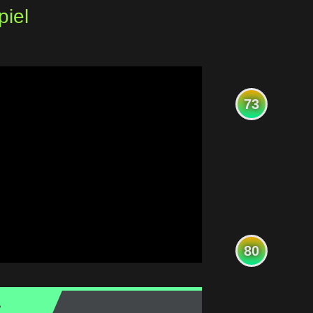
piel
73
80
A