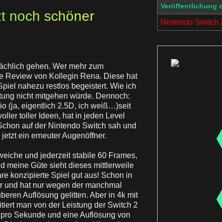
Veröffentlichung 
tzt noch schöner
Nintendo Switch 
sächlich gehen. Wer mehr zum
ie Review von Kollegin Rena. Diese hat
iel nahezu restlos begeistert. Wie ich
rtung nicht mitgehen würde. Dennoch:
io (ja, eigentlich 2.5D, ich weiß…)seit
oller toller Ideen, hat in jeden Level
 Schon auf der Nintendo Switch sah und
jetzt ein erneuter Augenöffner.
weiche und jederzeit stabile 60 Frames,
nd meine Güte sieht dieses mittlerweile
are konzipierte Spiel gut aus! Schon in
ker und hat nur wegen der manchmal
eren Auflösung gelitten. Aber in 4k mit
ert man von der Leistung der Switch 2
r pro Sekunde und eine Auflösung von