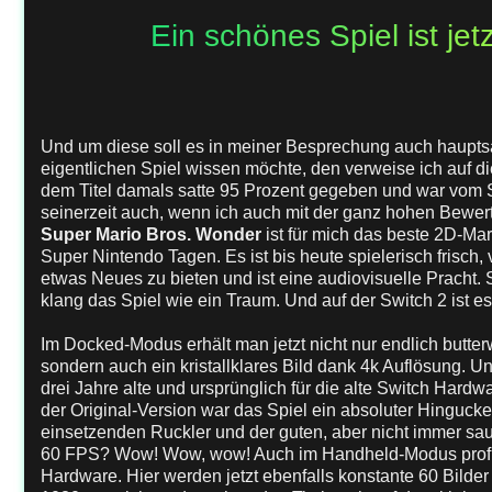
Ein schönes Spiel ist je
Und um diese soll es in meiner Besprechung auch haupt
eigentlichen Spiel wissen möchte, den verweise ich auf d
dem Titel damals satte 95 Prozent gegeben und war vom Sp
seinerzeit auch, wenn ich auch mit der ganz hohen Bewe
Super Mario Bros. Wonder
ist für mich das beste 2D-Mar
Super Nintendo Tagen. Es ist bis heute spielerisch frisch, v
etwas Neues zu bieten und ist eine audiovisuelle Pracht.
klang das Spiel wie ein Traum. Und auf der Switch 2 ist es 
Im Docked-Modus erhält man jetzt nicht nur endlich butter
sondern auch ein kristallklares Bild dank 4k Auflösung. U
drei Jahre alte und ursprünglich für die alte Switch Hardw
der Original-Version war das Spiel ein absoluter Hinguc
einsetzenden Ruckler und der guten, aber nicht immer saub
60 FPS? Wow! Wow, wow! Auch im Handheld-Modus profiti
Hardware. Hier werden jetzt ebenfalls konstante 60 Bilde