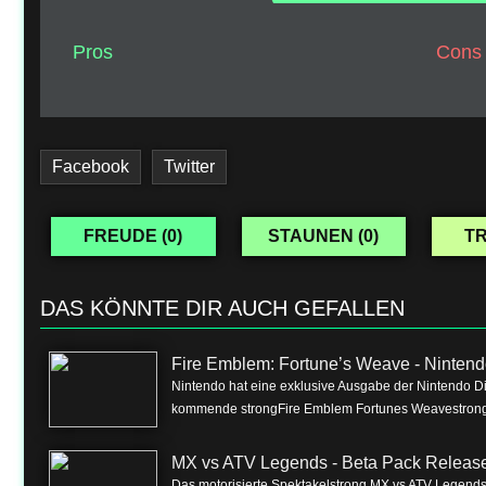
Pros
Cons
Facebook
Twitter
FREUDE (
0
)
STAUNEN (
0
)
TR
DAS KÖNNTE DIR AUCH GEFALLEN
Fire Emblem: Fortune’s Weave - Nintend
Nintendo hat eine exklusive Ausgabe der Nintendo Dire
kommende strongFire Emblem Fortunes Weavestrong f
MX vs ATV Legends - Beta Pack Release 
Das motorisierte Spektakelstrong MX vs ATV Legendss