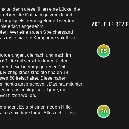
alte, denn diese füllen eine Lücke, die
em kehren die Koopalinge zurück und
 Hauptspiels herausgefordert werden.
AKTUELLE REVI
 spielerisch angenehm
iert. Wer einen alten Speicherstand
as erste mal die Kampagne spielt, so
85
orderungen, die nach und nach im
n 60, die mit verschiedenen Zielen
inen Level in vorgegebener Zeit
g. Richtig krass sind die finalen 14
ten 60 freischaltet. Diese haben
g, richtig anspruchsvoll. Das hat mitunter
au das richtige für all jene, die
el flitzen wollen.
erungen. Es gibt einen neuen Hilfe-
70
s spielbare Figur. Alles nett, alles