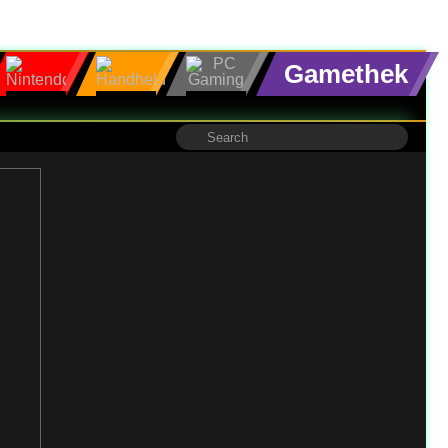
Gamethek