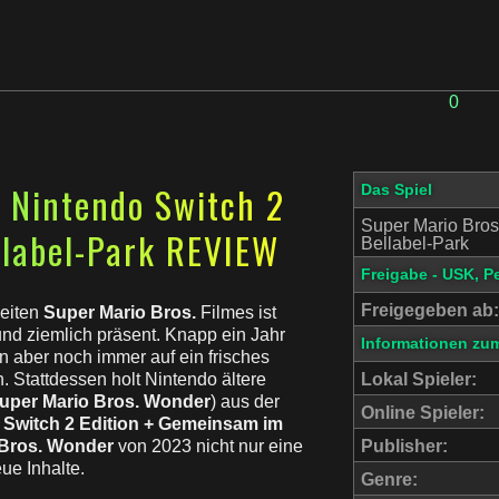
0
 Nintendo Switch 2
Das Spiel
Super Mario Bros
llabel-Park REVIEW
Bellabel-Park
Freigabe - USK, P
Freigegeben ab:
weiten
Super Mario Bros.
Filmes ist
nd ziemlich präsent. Knapp ein Jahr
Informationen zum
 aber noch immer auf ein frisches
Stattdessen holt Nintendo ältere
Lokal Spieler:
uper Mario Bros. Wonder
) aus der
Online Spieler:
 Switch 2 Edition + Gemeinsam im
 Bros. Wonder
von 2023 nicht nur eine
Publisher:
ue Inhalte.
Genre: