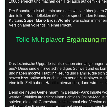
1080p erreicht und machen den Titel auch auf dem kleine
Der Soundtrack ist ohnehin und nach wie vor über jeden 
den tollen Soundeffekten (Minus der sprechenden Blume, ar
Kurzum:
Super Mario Bros. Wonder
war schon immer ein
Version aber vollends in einer Pracht.
Tolle Multiplayer-Ergänzung m
Das technische Upgrade ist also schon einmal gelungen. A
aus? Diese sind ein zweischneidiges Schwert und es kom
und haben möchte. Habt ihr Freund und Familie, die sich
setzen bzw. online mit euch in den neuen Multiplayer-Mod
eine tolle Zeit haben. Habt ihr niemanden, dann wird es e
Denn die neuen
Gemeinsam im Bellabel-Park
Inhalte w
werden. Wirklich ärgerlich: einen richtigen Online-Modus g
spielen, die dank Gameshare nicht einmal eine Version d
unbekannten Personen via Matchmaking gemeinsame Run