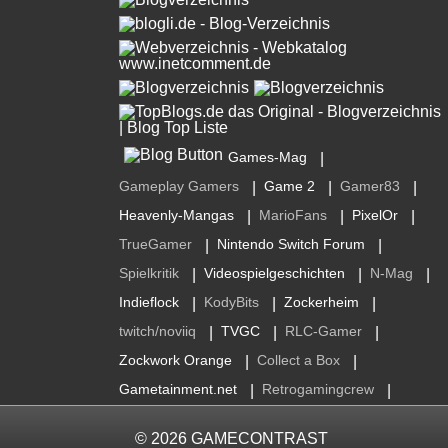
Games-Mag
|
Gameplay Gamers
Game 2
Gamer83
|
|
|
Heavenly-Mangas
MarioFans
PixelOr
|
|
|
TrueGamer
Nintendo Switch Forum
|
|
Spielkritik
Videospielgeschichten
N-Mag
|
|
|
Indieflock
KodyBits
Zockerheim
|
|
|
twitch/noviiq
TVGC
RLC-Gamer
|
|
|
Zockwork Orange
Collect a Box
|
|
Gametainment.net
Retrogamingcrew
|
|
© 2026
GAMECONTRAST