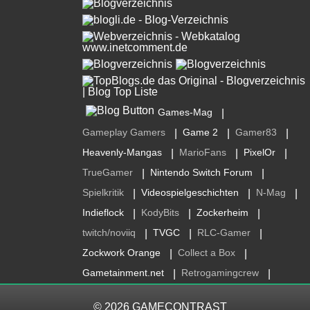
Games-Mag
|
Gameplay Gamers
Game 2
Gamer83
|
|
|
Heavenly-Mangas
MarioFans
PixelOr
|
|
|
TrueGamer
Nintendo Switch Forum
|
|
Spielkritik
Videospielgeschichten
N-Mag
|
|
|
Indieflock
KodyBits
Zockerheim
|
|
|
twitch/noviiq
TVGC
RLC-Gamer
|
|
|
Zockwork Orange
Collect a Box
|
|
Gametainment.net
Retrogamingcrew
|
|
© 2026
GAMECONTRAST