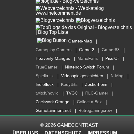
Games-Mag
|
Gameplay Gamers
Game 2
Gamer83
|
|
|
Heavenly-Mangas
MarioFans
PixelOr
|
|
|
TrueGamer
Nintendo Switch Forum
|
|
Spielkritik
Videospielgeschichten
N-Mag
|
|
|
Indieflock
KodyBits
Zockerheim
|
|
|
twitch/noviiq
TVGC
RLC-Gamer
|
|
|
Zockwork Orange
Collect a Box
|
|
Gametainment.net
Retrogamingcrew
|
|
© 2026
GAMECONTRAST
ÜBER UNS
DATENSCHUTZ
IMPRESSUM