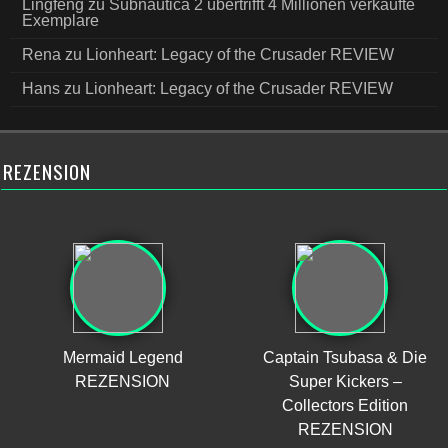
Lingfeng
zu
Subnautica 2 übertrifft 4 Millionen verkaufte
Exemplare
Rena
zu
Lionheart: Legacy of the Crusader REVIEW
Hans
zu
Lionheart: Legacy of the Crusader REVIEW
REZENSION
Mermaid Legend
Captain Tsubasa & Die
REZENSION
Super Kickers –
Collectors Edition
REZENSION