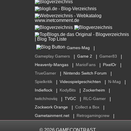
Games-Mag
|
Gameplay Gamers
Game 2
Gamer83
|
|
|
Heavenly-Mangas
MarioFans
PixelOr
|
|
|
TrueGamer
Nintendo Switch Forum
|
|
Spielkritik
Videospielgeschichten
N-Mag
|
|
|
Indieflock
KodyBits
Zockerheim
|
|
|
twitch/noviiq
TVGC
RLC-Gamer
|
|
|
Zockwork Orange
Collect a Box
|
|
Gametainment.net
Retrogamingcrew
|
|
© 2026
GAMECONTRAST