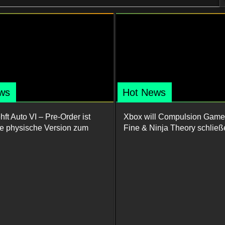
ws
Hot News
ft Auto VI – Pre-Order ist
Xbox will Compulsion Game
ine physische Version zum
Fine & Ninja Theory schließ