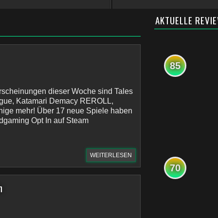
AKTUELLE REVI
85
erscheinungen dieser Woche sind Tales
Rogue, Katamari Demacy REROLL,
nige mehr! Über 17 neue Spiele haben
udgaming Opt In auf Steam
WEITERLESEN
70
n