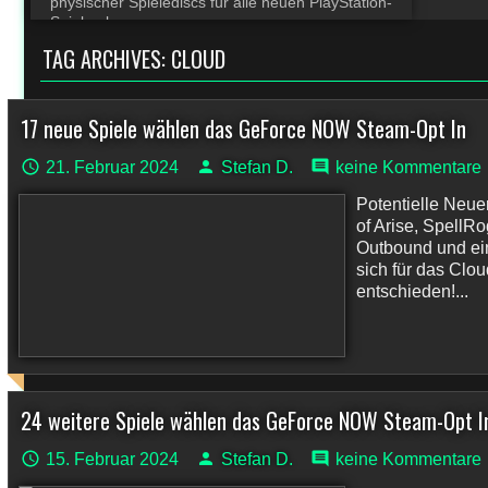
physischer Spielediscs für alle neuen PlayStation-
Spiele ab
TAG ARCHIVES:
CLOUD
17 neue Spiele wählen das GeForce NOW Steam-Opt In
21. Februar 2024
Stefan D.
keine Kommentare
Potentielle Neu
of Arise, Spell
Outbound und ei
sich für das Clo
entschieden!...
24 weitere Spiele wählen das GeForce NOW Steam-Opt I
15. Februar 2024
Stefan D.
keine Kommentare