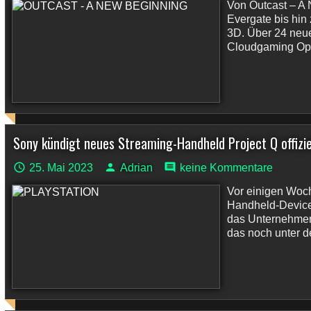
Von Outcast – A 
Evergate bis hi
3D. Über 24 neue
Cloudgaming Opt 
Sony kündigt neues Streaming-Handheld Project Q offizie
25. Mai 2023
Adrian
keine Kommentare
Vor einigen Woc
Handheld-Device
das Unternehmen 
das noch unter d