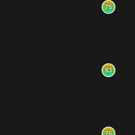
75
83
75