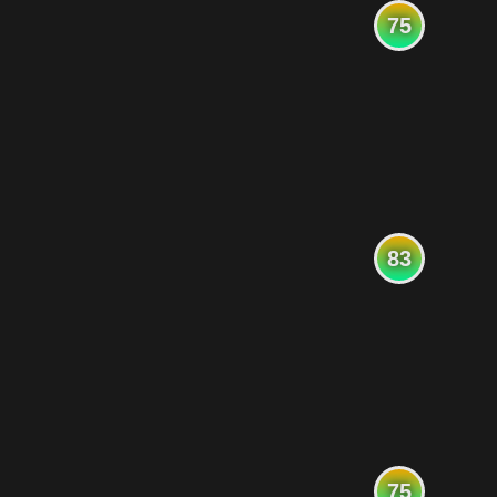
75
83
75