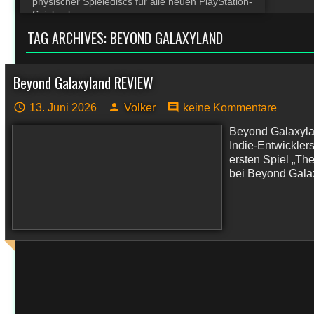
physischer Spielediscs für alle neuen PlayStation-
Spiele ab
TAG ARCHIVES:
BEYOND GALAXYLAND
Beyond Galaxyland REVIEW
13. Juni 2026
Volker
keine Kommentare
Beyond Galaxylan
Indie-Entwickler
ersten Spiel „Th
bei Beyond Galax