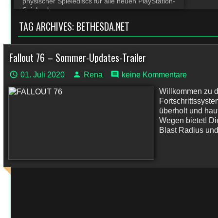
physischer Spielediscs für alle neuen PlayStation-
Spiele ab
TAG ARCHIVES:
BETHESDA.NET
Fallout 76 – Sommer-Updates-Trailer
01. Juli 2020
Rena
keine Kommentare
Willkommen zu d
Fortschrittssyst
überholt und ha
Wegen bietet! D
Blast Radius und