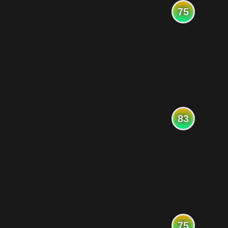
75
83
75