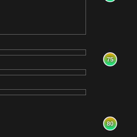
75
80