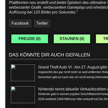
Plattformen neu erstellt und bietet Spielern das ultimativ
verbesserter Grafik, verbessertem Gameplay und erheblich
Auflösung bei 120 Bilder pro Sekunde).“
Facebook
Twitter
FREUDE (
0
)
STAUNEN (
0
)
TR
DAS KÖNNTE DIR AUCH GEFALLEN
Grand Theft Auto VI - Am 27. August gibt e
Angesichts des gar nicht mehr so weit entfernten Rel
November gibt es nach wie vor recht wenig Informa
Nintendo nennt aktuelle Verkaufszahlen 
Nintendo gab in seinem jngsten Geschftsbericht beka
2026 weltweit 2368 Millionen Mal verkauft hat Die Nin