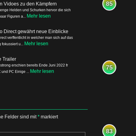
85
ren Vidoes zu den Kämpfern
Menge Helden und Schurken hervor die sich
Mehr lesen
aar Figuren a...
o Direct gewährt neue Einblicke
ct verffentlicht in welcher man sich auf das
Mehr lesen
okussiert u...
Trailer
trong erschien bereits Ende Juni 2022 fr
75
Mehr lesen
 und PC Einige ...
he Felder sind mit
*
markiert
83