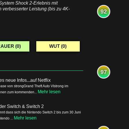
e System Shock 2-Erlebnis mit
 verbesserter Leistung (bis zu 4K-
92
AUER (
0
)
WUT (
0
)
97
s neue Infos...auf Netflix
ease von strongGrand Theft Auto VIstrong im
Mehr lesen
tionen zum kommenden...
der Switch & Switch 2
nnt dass sich die Nintendo Switch 2 bis zum 30 Juni
Mehr lesen
tendo ...