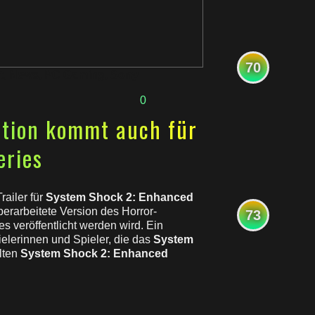
70
t
,
News
,
PC Gaming
,
Sony
0
ition kommt auch für
eries
ailer für
System Shock 2: Enhanced
überarbeitete Version des Horror-
73
s veröffentlicht werden wird. Ein
elerinnen und Spieler, die das
System
lten
System Shock 2: Enhanced