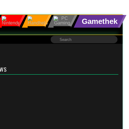
Gamethek
EWS