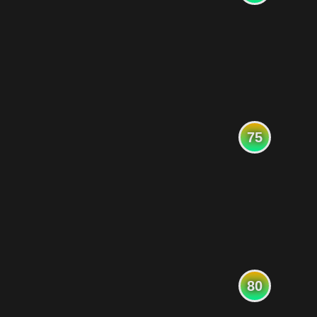
75
80