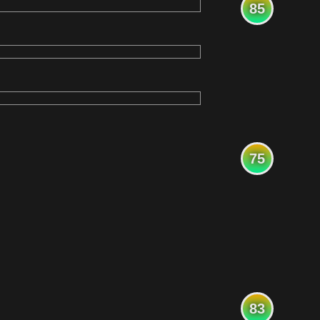
85
75
83