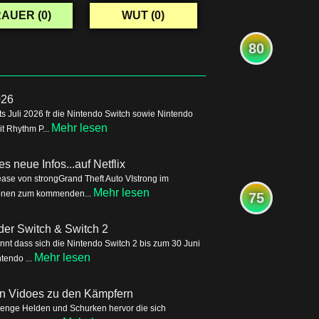
AUER (
0
)
WUT (
0
)
80
026
s Juli 2026 fr die Nintendo Switch sowie Nintendo
Mehr lesen
it Rhythm P...
s neue Infos...auf Netflix
ease von strongGrand Theft Auto VIstrong im
Mehr lesen
tionen zum kommenden...
75
der Switch & Switch 2
nnt dass sich die Nintendo Switch 2 bis zum 30 Juni
Mehr lesen
tendo ...
ren Vidoes zu den Kämpfern
Menge Helden und Schurken hervor die sich