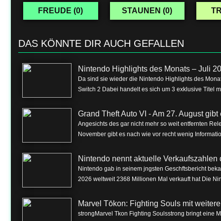
FREUDE (
0
)
STAUNEN (
0
)
TR
DAS KÖNNTE DIR AUCH GEFALLEN
Nintendo Highlights des Monats – Juli 2
Da sind sie wieder die Nintendo Highlights des Monat
Switch 2 Dabei handelt es sich um 3 exklusive Titel m
Grand Theft Auto VI - Am 27. August gibt e
Angesichts des gar nicht mehr so weit entfernten Rel
November gibt es nach wie vor recht wenig Informa
Nintendo nennt aktuelle Verkaufszahlen 
Nintendo gab in seinem jngsten Geschftsbericht beka
2026 weltweit 2368 Millionen Mal verkauft hat Die Nin
Marvel Tōkon: Fighting Souls mit weite
strongMarvel Tkon Fighting Soulsstrong bringt eine 