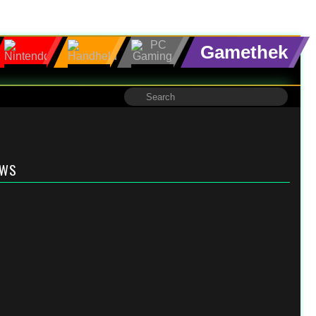
Gamethek
EWS