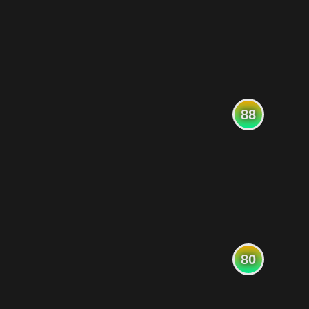
88
80