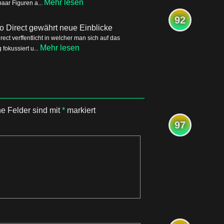
Mehr lesen
aar Figuren a...
92
o Direct gewährt neue Einblicke
ct verffentlicht in welcher man sich auf das
Mehr lesen
okussiert u...
he Felder sind mit
*
markiert
97