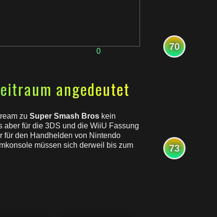
70
0
Zeitraum angedeutet
Stream zu
Super Smash Bros
kein
s aber für die 3DS und die WiiU Fassung
r für den Handhelden von Nintendo
mkonsole müssen sich derweil bis zum
73