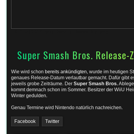
9. April 2014
von
Rena
in
News
,
Nintendo
Super Smash Bros. Release-
Wie wird schon
bereits ankündigten
, wurde im heutigen 
genaues Release-Datum verlautbar gemacht. Dafür gibt e
jeweils grobe Zeiträume. Der
Super Smash Bros.
Ablege
kommt demnach schon im Sommer. Besitzer der WiiU Hei
Winter gedulden.
Genau Termine wird Nintendo natürlich nachreichen.
Facebook
Twitter