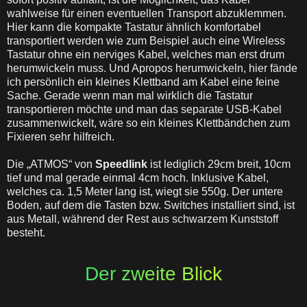
wahlweise f
ü
r einen eventuellen Transport abzuklemmen.
Hier kann die kompakte Tastatur
ä
hnlich komfortabel
transportiert werden wie zum Beispiel auch eine Wireless
Tastatur ohne ein nerviges Kabel, welches man erst drum
herumwickeln muss. Und Apropos herumwickeln, hier f
ände
ich pers
ö
nlich ein kleines Klettband am Kabel eine feine
Sache. Gerade wenn man mal wirklich die Tastatur
transportieren m
ö
chte und man das separate USB-Kabel
zusammenwickelt, w
ä
re so ein kleines Klettb
ä
ndchen zum
Fixieren sehr hilfreich.
Die
„
ATMOS
“ von
Speedlink
ist lediglich
29cm
breit,
10cm
tief und mal gerade einmal
4cm
hoch. Inklusive Kabel,
welches ca. 1,5 Meter lang ist, wiegt sie
550g
. Der untere
Boden, auf dem die Tasten bzw. Switches installiert sind, ist
aus Metall, w
ä
hrend der Rest aus schwarzem Kunststoff
besteht.
Der zweite Blick