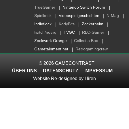
TrueGamer
Nintendo Switch Forum
|
|
Spielkritik
Videospielgeschichten
N-Mag
|
|
|
Indieflock
KodyBits
Zockerheim
|
|
|
twitch/noviiq
TVGC
RLC-Gamer
|
|
|
Zockwork Orange
Collect a Box
|
|
Gametainment.net
Retrogamingcrew
|
|
© 2026
GAMECONTRAST
ÜBER UNS
DATENSCHUTZ
IMPRESSUM
Website Re-designed by
Hiren