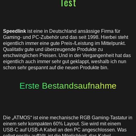
Test
Speedlink
ist eine in Deutschland ans
ä
ssige Firma f
ü
r
Gaming- und PC-Zubeh
ö
r und das seit 1998. Hierbei steht
eigentlich immer eine gute Preis-/Leistung im Mittelpunkt.
Qualitativ gute und
ü
berzeugende Produkte zu
erschwinglichen Preisen. Und in der Vergangenheit hat das
eigentlich auch immer sehr gut geklappt, weshalb ich nun
schon sehr gespannt auf die neuen Produkte bin.
Erste Bestandsaufnahme
Die
„
ATMOS
“ ist eine mechanische RGB Gaming-Tastatur in
einem sehr kompakten
60%
Layout. Sie wird mit einem
USB-C auf USB-A Kabel an den PC angeschlossen. Was
sofort positiv auff
ä
llt, ist die M
ö
glichkeit, das Kabel