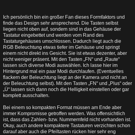
Ich pers
ö
nlich bin ein großer Fan dieses Formfaktors und
finde das Design sehr ansprechend. Die Tasten selbst
liegen nicht oben auf, sondern sind in das Geh
ä
use der
Tastatur eingebettet und werden vom Rand des
Tastaturgeh
ä
uses umschlossen. Dadurch liegt auch die
RGB Beleuchtung etwas tiefer im Geh
ä
use und springt
einem nicht direkt ins Gesicht. Sie ist etwas dezenter, aber
nicht weniger pr
ä
sent. Mit den Tasten
„
FN
“ und
„Raute
“
lassen sich diverse Modi ausw
ä
hlen. Ich lasse hier im
Hintergrund mal ein paar Modi durchlaufen. (Eventuelles
flackern der Beleuchtung liegt an der Kamera und nicht an
der Beleuchtung selbst). Mit den Tasten
„
FN
“ und
„
Plus
“ oder
„Ü“ lassen sich dann noch die Helligkeit einstellen oder gar
komplett ausschalten.
Bei einem so kompakten Format m
ü
ssen am Ende aber
immer Kompromisse getroffen werden. Was offensichtlich
ist, dass das Zahlen- bzw. Nummernfeld nicht vorhanden ist.
Okay, auch andere kompaktere Tastaturen verzichten schon
darauf aber auch die Pfeiltasten r
ü
cken hier sehr eng