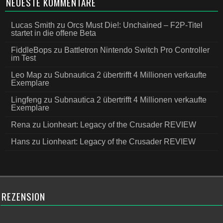
NEUESTE KOMMENTARE
Lucas Smith
zu
Orcs Must Die!: Unchained – F2P-Titel
startet in die offene Beta
FiddleBops
zu
Battletron Nintendo Switch Pro Controller
im Test
Leo Map
zu
Subnautica 2 übertrifft 4 Millionen verkaufte
Exemplare
Lingfeng
zu
Subnautica 2 übertrifft 4 Millionen verkaufte
Exemplare
Rena
zu
Lionheart: Legacy of the Crusader REVIEW
Hans
zu
Lionheart: Legacy of the Crusader REVIEW
REZENSION