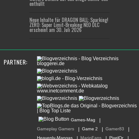
enthüllt
Neue Inhalte für DRAGON BALL: Sparking!
ZERO: Super Limit-Breaking NEO DLC
erscheint am 30. Juli 2026
PARTNER:
Games-Mag
|
Gameplay Gamers
Game 2
Gamer83
|
|
|
Heavenly-Mangas
MarioFans
PixelOr
|
|
|