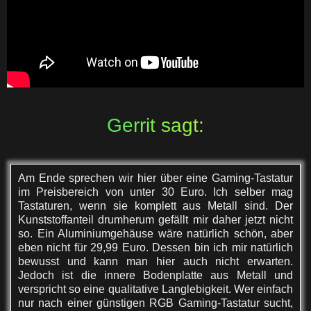
Gerrit sagt:
Am Ende sprechen wir hier
ü
ber eine Gaming-Tastatur
im Preisbereich von unter 30 Euro. Ich selber mag
Tastaturen, wenn sie komplett aus Metall sind. Der
Kunststoffanteil drumherum gef
ä
llt mir daher jetzt nicht
so. Ein Aluminiumgeh
ä
use w
ä
re nat
ü
rlich sch
ö
n, aber
eben nicht f
ü
r 29,99 Euro. Dessen bin ich mir nat
ü
rlich
bewusst und kann man hier auch nicht erwarten.
Jedoch ist die innere Bodenplatte aus Metall und
verspricht so eine qualitative Langlebigkeit. Wer einfach
nur nach einer g
ü
nstigen RGB Gaming-Tastatur sucht,