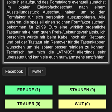
sollte hier aufgrund des Formfaktors eventuell zun
ä
chst
im lokalen Elektrofachgesch
ä
ft nach einem
Ausstellungsst
ü
ck Ausschau halten, um so den
Formfaktor f
ü
r sich pers
ö
nlich auszuprobieren. Alle
anderen, die speziell einen solchen Formfaktor suchen,
bekommen f
ü
r 29,99 Euro eine wirklich ordentliche
Tastatur mit einem guten Preis-/Leistungsverh
ä
ltnis. Ich
pers
ö
nlich w
ü
rde mir beim Kabel noch ein Klettband
und bei der Tastatur ein
Remover fü
r die Tastenkappen
w
ü
nschen um sie sp
ä
ter besser reinigen zu k
ö
nnen.
Technisch hat mich die
„
ATMOS
“ allerdings sehr
ü
berzeugt und kann sie euch nur w
ä
rmstens empfehlen.
Facebook
Twitter
FREUDE (
1
)
STAUNEN (
0
)
TRAUER (
0
)
WUT (
0
)