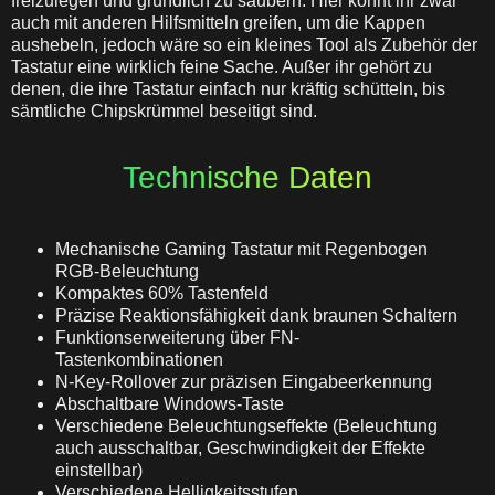
freizulegen und gr
ü
ndlich zu s
ä
ubern. Hier k
ö
nnt ihr zwar
auch mit anderen Hilfsmitteln greifen, um die Kappen
aushebeln, jedoch w
ä
re so ein kleines Tool als Zubeh
ö
r der
Tastatur eine wirklich feine Sache. Außer ihr geh
ö
rt zu
denen, die ihre Tastatur einfach nur kr
ä
ftig sch
ü
tteln, bis
s
ä
mtliche
Chipskrü
mmel
beseitigt sind.
Technische Daten
Mechanische Gaming Tastatur mit Regenbogen
RGB-Beleuchtung
Kompaktes 60% Tastenfeld
Präzise Reaktionsfähigkeit dank braunen Schaltern
Funktionserweiterung über FN-
Tastenkombinationen
N-Key-Rollover zur präzisen Eingabeerkennung
Abschaltbare Windows-Taste
Verschiedene Beleuchtungseffekte (Beleuchtung
auch ausschaltbar, Geschwindigkeit der Effekte
einstellbar)
Verschiedene Helligkeitsstufen