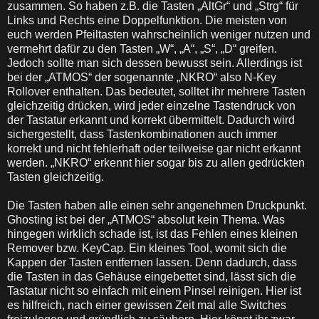
zusammen. So haben z.B. die Tasten
„AltGr
“ und
„Strg
“
fü
r
Links und Rechts eine Doppelfunktion. Die meisten von
euch werden Pfeiltasten wahrscheinlich weniger nutzen und
vermehrt daf
ü
r zu den Tasten
„
W
“
, „A
“
, „S
“
, „D
“ greifen.
Jedoch sollte man sich dessen bewusst sein. Allerdings ist
bei der
„
ATMOS
“ der sogenannte
„
NKRO“ also N-Key
Rollover enthalten. Das bedeutet, solltet ihr mehrere Tasten
gleichzeitig dr
ü
cken, wird jeder einzelne Tastendruck von
der Tastatur erkannt und korrekt
ü
bermittelt. Dadurch wird
sichergestellt, dass Tastenkombinationen auch immer
korrekt und nicht fehlerhaft oder teilweise gar nicht erkannt
werden.
„
NKRO“ erkennt hier sogar bis zu allen gedr
ü
ckten
Tasten gleichzeitig.
Die Tasten haben alle einen sehr angenehmen Druckpunkt.
Ghosting
ist bei der
„
ATMOS
“ absolut kein Thema.
Was
hingegen wirklich schade ist, ist das Fehlen eines kleinen
Remover bzw.
KeyCap
. Ein kleines Tool, womit sich die
Kappen der Tasten entfernen lassen. Denn dadurch, dass
die Tasten in das Geh
ä
use eingebettet sind, l
ä
sst sich die
Tastatur nicht so einfach mit einem Pinsel reinigen. Hier ist
es hilfreich, nach einer gewissen Zeit mal alle Switches