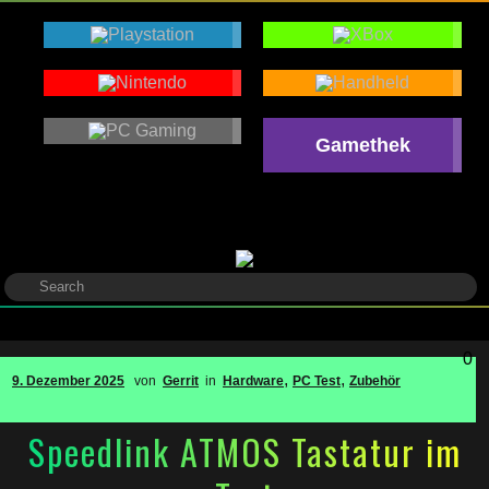
Gamethek
0
,
,
9. Dezember 2025
von
Gerrit
in
Hardware
PC Test
Zubehör
Speedlink ATMOS Tastatur im