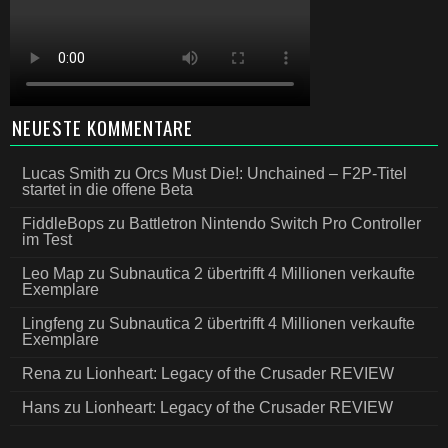
NEUESTE KOMMENTARE
Lucas Smith
zu
Orcs Must Die!: Unchained – F2P-Titel
startet in die offene Beta
FiddleBops
zu
Battletron Nintendo Switch Pro Controller
im Test
Leo Map
zu
Subnautica 2 übertrifft 4 Millionen verkaufte
Exemplare
Lingfeng
zu
Subnautica 2 übertrifft 4 Millionen verkaufte
Exemplare
Rena
zu
Lionheart: Legacy of the Crusader REVIEW
Hans
zu
Lionheart: Legacy of the Crusader REVIEW