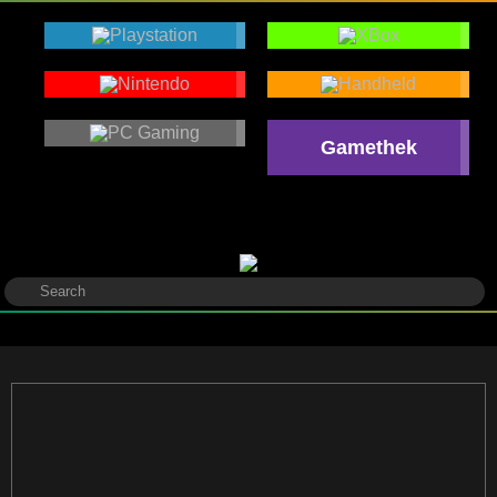
Gamethek