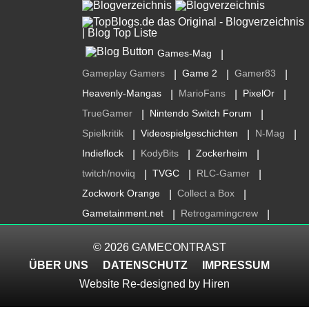
Games-Mag
|
Gameplay Gamers
Game 2
Gamer83
|
|
|
Heavenly-Mangas
MarioFans
PixelOr
|
|
|
TrueGamer
Nintendo Switch Forum
|
|
Spielkritik
Videospielgeschichten
N-Mag
|
|
|
Indieflock
KodyBits
Zockerheim
|
|
|
twitch/noviiq
TVGC
RLC-Gamer
|
|
|
Zockwork Orange
Collect a Box
|
|
Gametainment.net
Retrogamingcrew
|
|
© 2026
GAMECONTRAST
ÜBER UNS
DATENSCHUTZ
IMPRESSUM
Website Re-designed by
Hiren