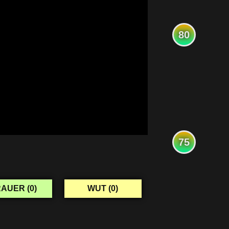
80
75
AUER (
0
)
WUT (
0
)