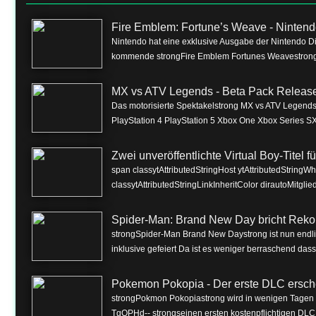
Fire Emblem: Fortune’s Weave - Nintend
Nintendo hat eine exklusive Ausgabe der Nintendo Dire
kommende strongFire Emblem Fortunes Weavestrong f
MX vs ATV Legends - Beta Pack Release 
Das motorisierte Spektakelstrong MX vs ATV Legendss
PlayStation 4 PlayStation 5 Xbox One Xbox Series SX
Zwei unveröffentlichte Virtual Boy-Titel 
span classytAttributedStringHost ytAttributedString
classytAttributedStringLinkInheritColor dirautoMitgli
Spider-Man: Brand New Day bricht Reko
strongSpider-Man Brand New Daystrong ist nun endlich
inklusive gefeiert Da ist es weniger berraschend dass 
Pokemon Pokopia - Der erste DLC ersch
strongPokmon Pokopiastrong wird in wenigen Tagen m
TgQPHd-- strongseinen ersten kostenpflichtigen DLC 