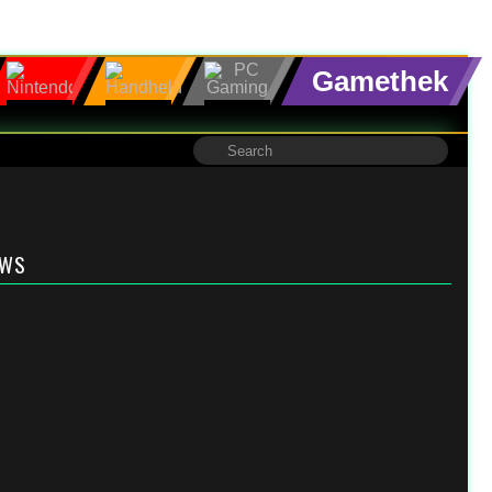
Gamethek
EWS