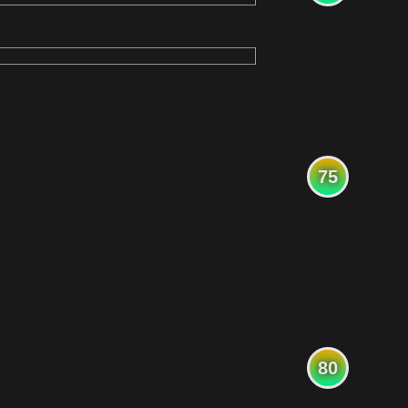
75
80