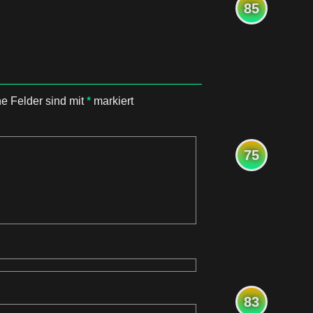
85
he Felder sind mit
*
markiert
75
83