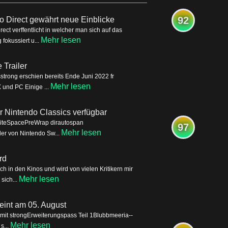
92
o Direct gewährt neue Einblicke
ct verffentlicht in welcher man sich auf das
Mehr lesen
okussiert u...
Trailer
trong erschien bereits Ende Juni 2022 fr
Mehr lesen
 und PC Einige ...
für Nintendo Classics verfügbar
WhiteSpacePreWrap dirautospan
97
Mehr lesen
eder von Nintendo Sw...
rd
 in den Kinos und wird von vielen Kritikern mir
Mehr lesen
sich...
eint am 05. August
it strongErweiterungspass Teil 1Blubbmeeria--
Mehr lesen
s...