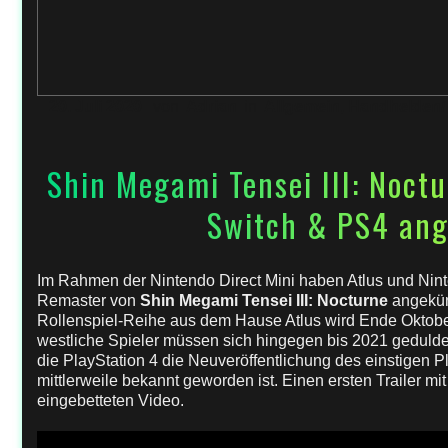
20. Juli 2020
von
Adrian
in
Allgemein
,
Handhelden/
Shin Megami Tensei III: Noct
Switch & PS4 ang
Im Rahmen der Nintendo Direct Mini haben Atlus und Nin
Remaster von
Shin Megami Tensei III: Nocturne
angekünd
Rollenspiel-Reihe aus dem Hause Atlus wird Ende Oktober
westliche Spieler müssen sich hingegen bis 2021 geduld
die PlayStation 4 die Neuveröffentlichung des einstigen Pl
mittlerweile bekannt geworden ist. Einen ersten Trailer mi
eingebetteten Video.