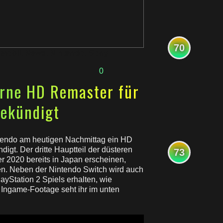
70
 Mobil
,
News
,
Nintendo
,
Sony
0
urne HD Remaster für
ekündigt
tendo am heutigen Nachmittag ein HD
igt. Der dritte Hauptteil der düsteren
73
 2020 bereits in Japan erscheinen,
en. Neben der Nintendo Switch wird auch
ayStation 2 Spiels erhalten, wie
t Ingame-Footage seht ihr im unten