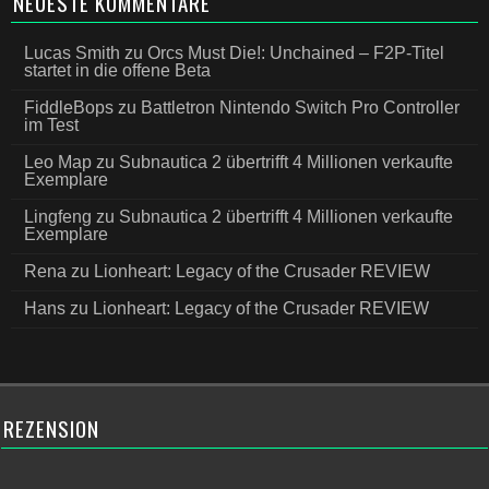
NEUESTE KOMMENTARE
Lucas Smith
zu
Orcs Must Die!: Unchained – F2P-Titel
startet in die offene Beta
FiddleBops
zu
Battletron Nintendo Switch Pro Controller
im Test
Leo Map
zu
Subnautica 2 übertrifft 4 Millionen verkaufte
Exemplare
Lingfeng
zu
Subnautica 2 übertrifft 4 Millionen verkaufte
Exemplare
Rena
zu
Lionheart: Legacy of the Crusader REVIEW
Hans
zu
Lionheart: Legacy of the Crusader REVIEW
REZENSION