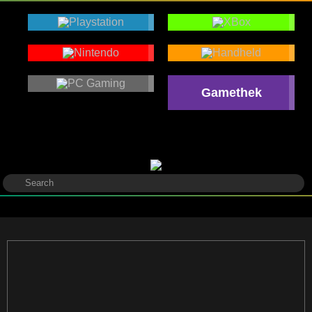
Gamethek