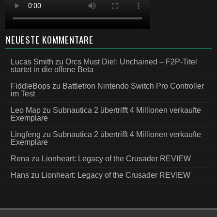
NEUESTE KOMMENTARE
Lucas Smith
zu
Orcs Must Die!: Unchained – F2P-Titel
startet in die offene Beta
FiddleBops
zu
Battletron Nintendo Switch Pro Controller
im Test
Leo Map
zu
Subnautica 2 übertrifft 4 Millionen verkaufte
Exemplare
Lingfeng
zu
Subnautica 2 übertrifft 4 Millionen verkaufte
Exemplare
Rena
zu
Lionheart: Legacy of the Crusader REVIEW
Hans
zu
Lionheart: Legacy of the Crusader REVIEW