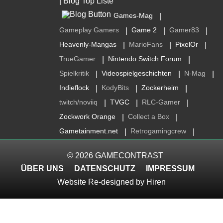
Games-Mag
|
Gameplay Gamers
Game 2
Gamer83
|
|
|
Heavenly-Mangas
MarioFans
PixelOr
|
|
|
TrueGamer
Nintendo Switch Forum
|
|
Spielkritik
Videospielgeschichten
N-Mag
|
|
|
Indieflock
KodyBits
Zockerheim
|
|
|
twitch/noviiq
TVGC
RLC-Gamer
|
|
|
Zockwork Orange
Collect a Box
|
|
Gametainment.net
Retrogamingcrew
|
|
© 2026
GAMECONTRAST
ÜBER UNS
DATENSCHUTZ
IMPRESSUM
Website Re-designed by
Hiren