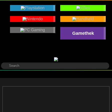
Gamethek