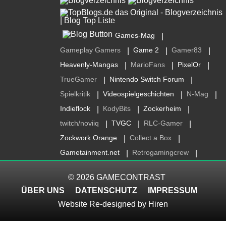
Games-Mag
|
Gameplay Gamers
Game 2
Gamer83
|
|
|
Heavenly-Mangas
MarioFans
PixelOr
|
|
|
TrueGamer
Nintendo Switch Forum
|
|
Spielkritik
Videospielgeschichten
N-Mag
|
|
|
Indieflock
KodyBits
Zockerheim
|
|
|
twitch/noviiq
TVGC
RLC-Gamer
|
|
|
Zockwork Orange
Collect a Box
|
|
Gametainment.net
Retrogamingcrew
|
|
© 2026
GAMECONTRAST
ÜBER UNS
DATENSCHUTZ
IMPRESSUM
Website Re-designed by
Hiren