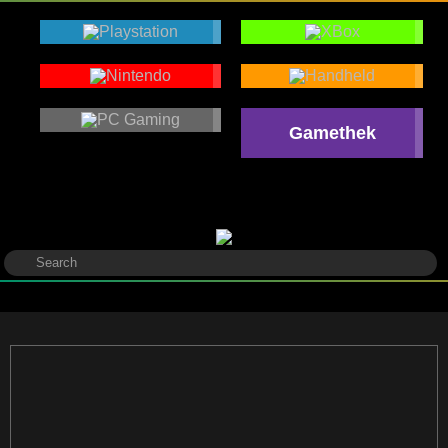
Gamethek