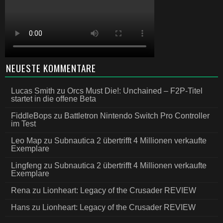
NEUESTE KOMMENTARE
Lucas Smith
zu
Orcs Must Die!: Unchained – F2P-Titel
startet in die offene Beta
FiddleBops
zu
Battletron Nintendo Switch Pro Controller
im Test
Leo Map
zu
Subnautica 2 übertrifft 4 Millionen verkaufte
Exemplare
Lingfeng
zu
Subnautica 2 übertrifft 4 Millionen verkaufte
Exemplare
Rena
zu
Lionheart: Legacy of the Crusader REVIEW
Hans
zu
Lionheart: Legacy of the Crusader REVIEW