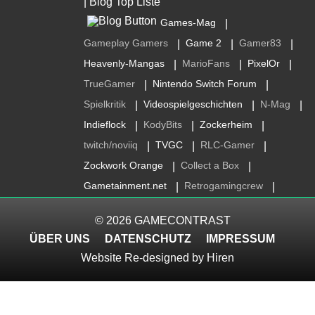
Games-Mag
|
Gameplay Gamers
Game 2
Gamer83
|
|
|
Heavenly-Mangas
MarioFans
PixelOr
|
|
|
TrueGamer
Nintendo Switch Forum
|
|
Spielkritik
Videospielgeschichten
N-Mag
|
|
|
Indieflock
KodyBits
Zockerheim
|
|
|
twitch/noviiq
TVGC
RLC-Gamer
|
|
|
Zockwork Orange
Collect a Box
|
|
Gametainment.net
Retrogamingcrew
|
|
© 2026
GAMECONTRAST
ÜBER UNS
DATENSCHUTZ
IMPRESSUM
Website Re-designed by
Hiren