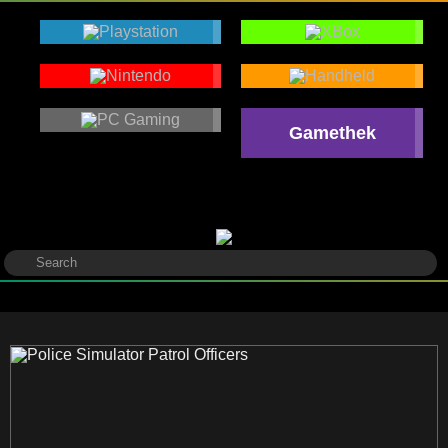
Gamethek