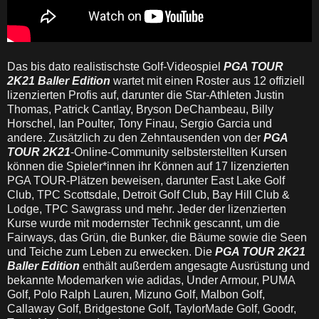
Das bis dato realistischste Golf-Videospiel
PGA TOUR
2K21
Baller Edition
wartet mit einen Roster aus 12 offiziell
lizenzierten Profis auf, darunter die Star-Athleten Justin
Thomas, Patrick Cantlay, Bryson DeChambeau, Billy
Horschel, Ian Poulter, Tony Finau, Sergio Garcia und
andere. Zusätzlich zu den Zehntausenden von der
PGA
TOUR 2K21
-Online-Community selbsterstellten Kursen
können die Spieler*innen ihr Können auf 17 lizenzierten
PGA TOUR-Plätzen beweisen, darunter East Lake Golf
Club, TPC Scottsdale, Detroit Golf Club, Bay Hill Club &
Lodge, TPC Sawgrass und mehr. Jeder der lizenzierten
Kurse wurde mit modernster Technik gescannt, um die
Fairways, das Grün, die Bunker, die Bäume sowie die Seen
und Teiche zum Leben zu erwecken. Die
PGA TOUR 2K21
Baller Edition
enthält außerdem angesagte Ausrüstung und
bekannte Modemarken wie adidas, Under Armour, PUMA
Golf, Polo Ralph Lauren, Mizuno Golf, Malbon Golf,
Callaway Golf, Bridgestone Golf, TaylorMade Golf, Goodr,