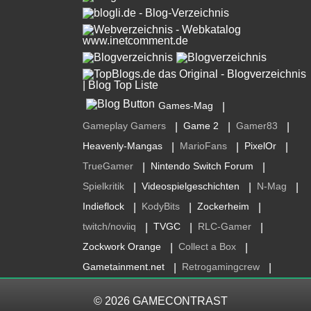
Games-Mag
|
Gameplay Gamers
Game 2
Gamer83
|
|
|
Heavenly-Mangas
MarioFans
PixelOr
|
|
|
TrueGamer
Nintendo Switch Forum
|
|
Spielkritik
Videospielgeschichten
N-Mag
|
|
|
Indieflock
KodyBits
Zockerheim
|
|
|
twitch/noviiq
TVGC
RLC-Gamer
|
|
|
Zockwork Orange
Collect a Box
|
|
Gametainment.net
Retrogamingcrew
|
|
© 2026
GAMECONTRAST