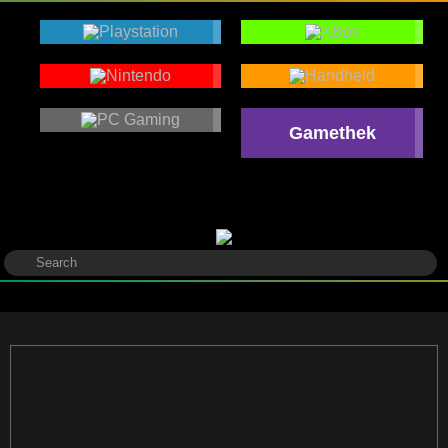
Gamethek