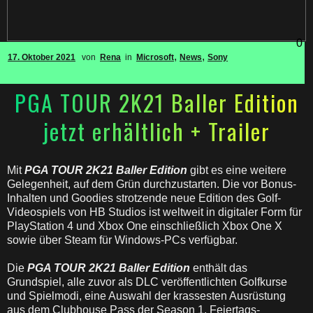
0
,
,
17. Oktober 2021
von
Rena
in
Microsoft
News
Sony
PGA TOUR 2K21 Baller Edition
jetzt erhältlich + Trailer
Mit
PGA TOUR 2K21
Baller Edition
gibt es eine weitere
Gelegenheit, auf dem Grün durchzustarten. Die vor Bonus-
Inhalten und Goodies strotzende neue Edition des Golf-
Videospiels von HB Studios ist weltweit in digitaler Form für
PlayStation 4 und Xbox One einschließlich Xbox One X
sowie über Steam für Windows-PCs verfügbar.
Die
PGA TOUR 2K21
Baller Edition
enthält das
Grundspiel, alle zuvor als DLC veröffentlichten Golfkurse
und Spielmodi, eine Auswahl der krassesten Ausrüstung
aus dem Clubhouse Pass der Season 1, Feiertags-