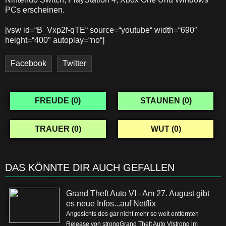
PCs erscheinen.
[vsw id=“B_Vxp2f-qTE“ source=“youtube“ width=“690″
height=“400″ autoplay=“no“]
Facebook
Twitter
FREUDE (
0
)
STAUNEN (
0
)
TRAUER (
0
)
WUT (
0
)
DAS KÖNNTE DIR AUCH GEFALLEN
Grand Theft Auto VI - Am 27. August gibt
es neue Infos...auf Netflix
Angesichts des gar nicht mehr so weit entfernten
Release von strongGrand Theft Auto VIstrong im