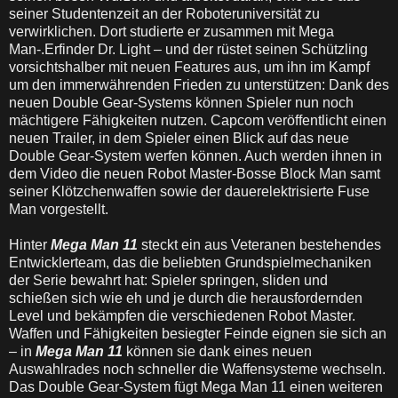
seiner Studentenzeit an der Roboteruniversität zu
verwirklichen. Dort studierte er zusammen mit Mega
Man-.Erfinder Dr. Light – und der rüstet seinen Schützling
vorsichtshalber mit neuen Features aus, um ihn im Kampf
um den immerwährenden Frieden zu unterstützen: Dank des
neuen Double Gear-Systems können Spieler nun noch
mächtigere Fähigkeiten nutzen. Capcom veröffentlicht einen
neuen Trailer, in dem Spieler einen Blick auf das neue
Double Gear-System werfen können. Auch werden ihnen in
dem Video die neuen Robot Master-Bosse Block Man samt
seiner Klötzchenwaffen sowie der dauerelektrisierte Fuse
Man vorgestellt.
Hinter
Mega Man 11
steckt ein aus Veteranen bestehendes
Entwicklerteam, das die beliebten Grundspielmechaniken
der Serie bewahrt hat: Spieler springen, sliden und
schießen sich wie eh und je durch die herausfordernden
Level und bekämpfen die verschiedenen Robot Master.
Waffen und Fähigkeiten besiegter Feinde eignen sie sich an
– in
Mega Man 11
können sie dank eines neuen
Auswahlrades noch schneller die Waffensysteme wechseln.
Das Double Gear-System fügt Mega Man 11 einen weiteren