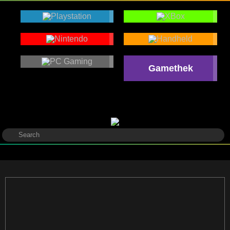
Gamethek