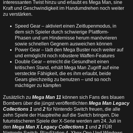
interessanten Twist hinzu und erlaubt es Mega Man, sine
Kraft und Geschwindigkeit im Handumdrehen noch weiter
zu verstärken.
Speed Gear – aktiviert einen Zeitlupenmodus, in
dem sich Spieler durch schwierige Plattform-
Phasen und um Hindernisse herum manövrieren
sowie schnellen Gegnern ausweichen können
Power Gear – lädt den Mega Buster noch weiter auf
und ermöglicht noch robustere Waffen-Features
Double Gear – erreicht die Gesundheit einen
kritischen Stand, erhält Mega Man Zugriff auf eine
versteckte Fähigkeit, die es ihm erlaubt, beide
Gears gleichzeitig zu benutzen – und so noch
mächtiger zu kämpfen
Zusätzlich zu
Mega Man 11
können sich Fans des blauen
Bombers über die jüngst veröffentlichten
Mega Man Legacy
Collections 1
und
2
für Nintendo Switch freuen, die alle
zehn Spiele der Hauptreihe auf die Switch bringen. Die
futuristischeren Spiele der X-Serie werden am 24. Juli in
den
Mega Man X Legacy Collections 1
und
2
FÜR
Nintendo Switch, PlayStation 4, Xbox One Und Windows