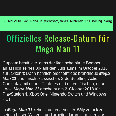
,
,
,
,
0
30. Mai 2018
von
Rena
in
Microsoft
News
Nintendo
PC Gaming
Sony
Offizielles Release-Datum für
Mega Man 11
Capcom bestätigte, dass der ikonische blaue Bomber
anlässlich seines 30-jährigen Jubiläums im Oktober 2018
zurückkehrt: Dann nämlich erscheint das brandneue
Mega
Man 11
und mischt klassisches Side Scrolling-Action-
Gameplay mit neuen Features und einem frischen, neuen
Look.
Mega Man 11
erscheint am 2. Oktober 2018 für
PlayStation 4, Xbox One, Nintendo Switch und Windows
PCs.
In
Mega Man 11
kehrt Dauererzfeind Dr. Wily zurück zu
seinen bösen Wurzeln und arbeitet daran, eine Idee aus