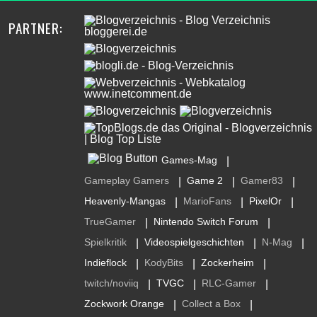
PARTNER:
Games-Mag
|
Gameplay Gamers
Game 2
Gamer83
|
|
|
Heavenly-Mangas
MarioFans
PixelOr
|
|
|
TrueGamer
Nintendo Switch Forum
|
|
Spielkritik
Videospielgeschichten
N-Mag
|
|
|
Indieflock
KodyBits
Zockerheim
|
|
|
twitch/noviiq
TVGC
RLC-Gamer
|
|
|
Zockwork Orange
Collect a Box
|
|