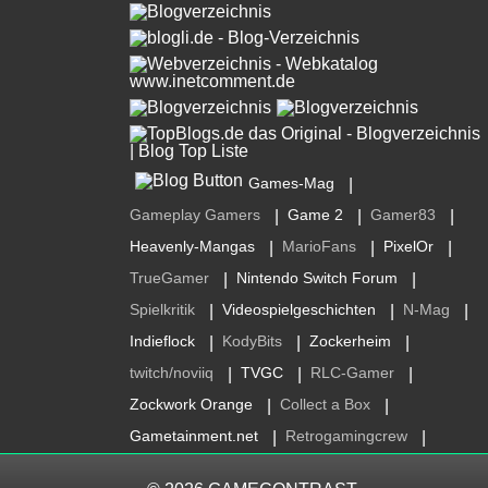
Games-Mag
|
Gameplay Gamers
Game 2
Gamer83
|
|
|
Heavenly-Mangas
MarioFans
PixelOr
|
|
|
TrueGamer
Nintendo Switch Forum
|
|
Spielkritik
Videospielgeschichten
N-Mag
|
|
|
Indieflock
KodyBits
Zockerheim
|
|
|
twitch/noviiq
TVGC
RLC-Gamer
|
|
|
Zockwork Orange
Collect a Box
|
|
Gametainment.net
Retrogamingcrew
|
|