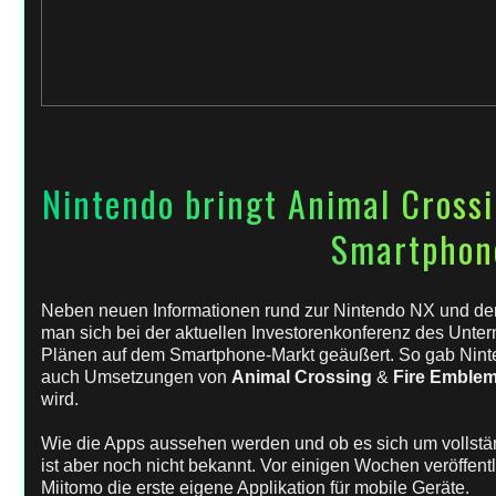
28. April 2016
von
Adrian
in
Allgemein
,
News
,
Nint
Nintendo bringt Animal Cross
Smartphon
Neben neuen Informationen rund zur Nintendo NX und d
man sich bei der aktuellen Investorenkonferenz des Un
Plänen auf dem Smartphone-Markt geäußert. So gab Ninte
auch Umsetzungen von
Animal Crossing
&
Fire Emble
wird.
Wie die Apps aussehen werden und ob es sich um vollstä
ist aber noch nicht bekannt. Vor einigen Wochen veröffent
Miitomo die erste eigene Applikation für mobile Geräte.