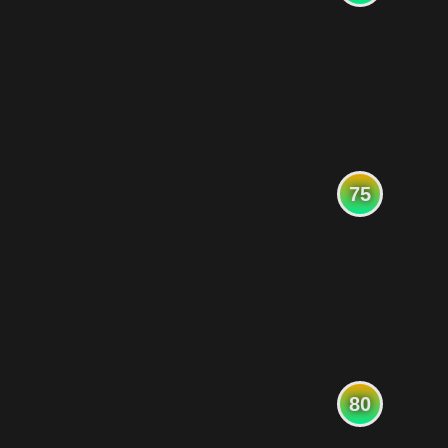
75
80