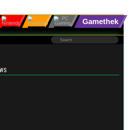
Gamethek
EWS