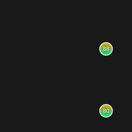
88
80