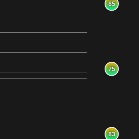
85
75
83