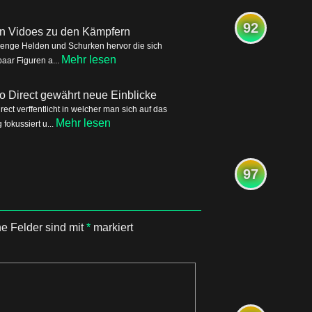
92
ren Vidoes zu den Kämpfern
Menge Helden und Schurken hervor die sich
Mehr lesen
aar Figuren a...
o Direct gewährt neue Einblicke
ct verffentlicht in welcher man sich auf das
Mehr lesen
okussiert u...
97
he Felder sind mit
*
markiert