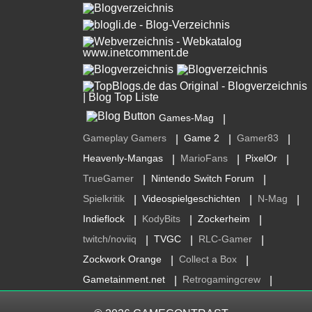
Games-Mag
|
Gameplay Gamers
Game 2
Gamer83
|
|
|
Heavenly-Mangas
MarioFans
PixelOr
|
|
|
TrueGamer
Nintendo Switch Forum
|
|
Spielkritik
Videospielgeschichten
N-Mag
|
|
|
Indieflock
KodyBits
Zockerheim
|
|
|
twitch/noviiq
TVGC
RLC-Gamer
|
|
|
Zockwork Orange
Collect a Box
|
|
Gametainment.net
Retrogamingcrew
|
|