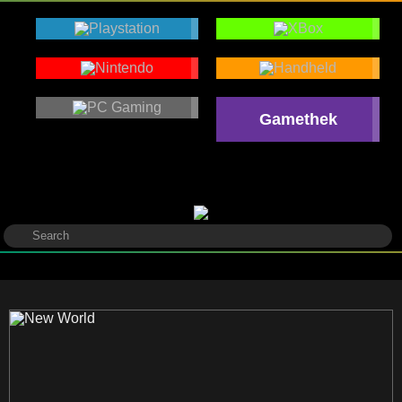
Gamethek