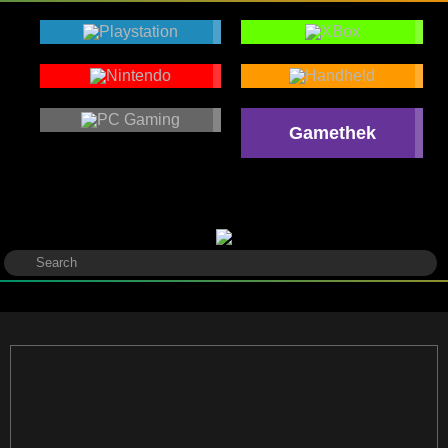
Gamethek