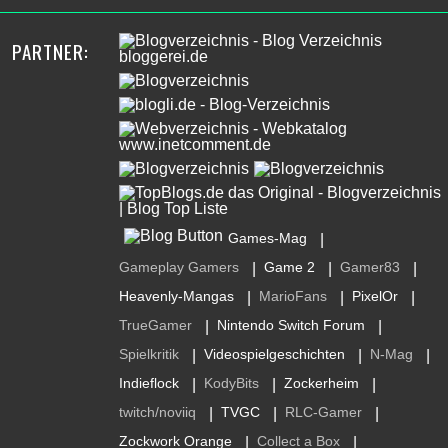
PARTNER:
Games-Mag
|
Gameplay Gamers
Game 2
Gamer83
|
|
|
Heavenly-Mangas
MarioFans
PixelOr
|
|
|
TrueGamer
Nintendo Switch Forum
|
|
Spielkritik
Videospielgeschichten
N-Mag
|
|
|
Indieflock
KodyBits
Zockerheim
|
|
|
twitch/noviiq
TVGC
RLC-Gamer
|
|
|
Zockwork Orange
Collect a Box
|
|