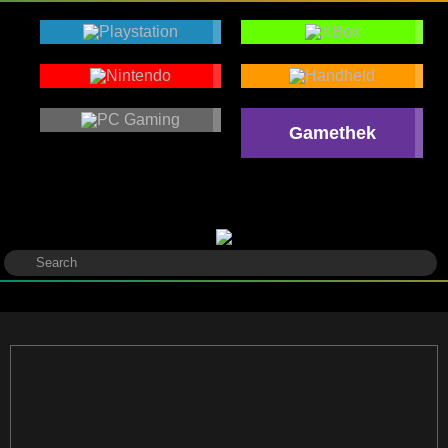
Gamethek