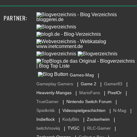
PARTNER:
Games-Mag
|
Gameplay Gamers
Game 2
Gamer83
|
|
|
Heavenly-Mangas
MarioFans
PixelOr
|
|
|
TrueGamer
Nintendo Switch Forum
|
|
Spielkritik
Videospielgeschichten
N-Mag
|
|
|
Indieflock
KodyBits
Zockerheim
|
|
|
twitch/noviiq
TVGC
RLC-Gamer
|
|
|