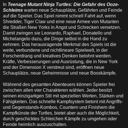
In
Teenage Mutant Ninja Turtles: Die Gefahr des Ooze-
Schleims
warten neue Schauplätze, Gefährten und Feinde
auf die Spieler. Das Spiel nimmt schnell Fahrt auf, wenn
Shredder, Tiger Claw und eine neue Armee von Mutanten
die Straßen New Yorks in Angst und Schrecken versetzen.
Damit zwingen sie Leonardo, Raphael, Donatello und
Michelangelo dazu, die Dinge selbst in die Hand zu
nehmen. Das herausragende Merkmal des Spiels ist die
weite, verbundene und nichtlineare Spielwelt, in der
Forscherdrang und kreatives Denken belohnt werden.
Kräfte, Verbesserungen und Ausrüstung, die in New York
und der Dimension X verstreut sind, eröffnen neue
Schauplätze, neue Geheimnisse und neue Bosskämpfe.
Während des gesamten Abenteuers können Spieler frei
zwischen allen vier Charakteren wählen. Jeder besitzt
seinen einzigartigen Stil mit speziellen Werten, Stärken und
Fähigkeiten. Das schnelle Kampfsystem betont mit Angriffs-
und Gegenstands-Kombos, Countern und Finishern die
Kampfkünste der Turtles, bietet aber auch die Möglichkeit,
durch geschicktes Schleichen Kämpfe zu umgehen oder
Feinde heimlich auszuschalten.