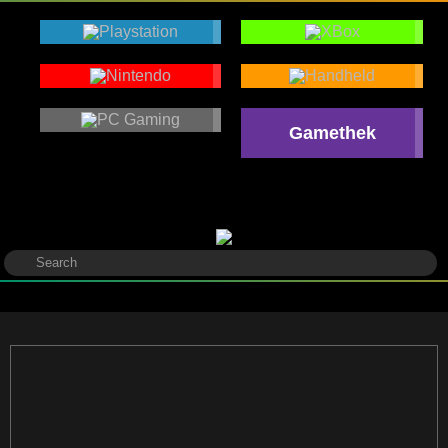
Gamethek