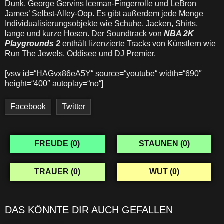
Dunk, George Gervins Iceman-Fingerrolle und LeBron
James’ Selbst-Alley-Oop. Es gibt außerdem jede Menge
Individualisierungsobjekte wie Schuhe, Jacken, Shirts,
lange und kurze Hosen. Der Soundtrack von
NBA 2K
Playgrounds 2
enthält lizenzierte Tracks von Künstlern wie
Run The Jewels, Oddisee und DJ Premier.
[vsw id=“HAGvx86eA5Y“ source=“youtube“ width=“690″
height=“400″ autoplay=“no“]
Facebook
Twitter
FREUDE (
0
)
STAUNEN (
0
)
TRAUER (
0
)
WUT (
0
)
DAS KÖNNTE DIR AUCH GEFALLEN