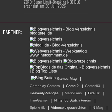
ZERO: Super Limit-Breaking NEO DLC
erscheint am 30. Juli 2026
PARTNER:
Games-Mag
|
Gameplay Gamers
Game 2
Gamer83
|
|
|
Heavenly-Mangas
MarioFans
PixelOr
|
|
|
TrueGamer
Nintendo Switch Forum
|
|
Spielkritik
Videospielgeschichten
N-Mag
|
|
|