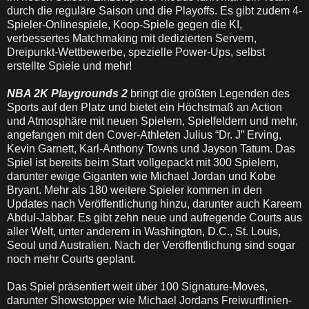
durch die reguläre Saison und die Playoffs. Es gibt zudem 4-
Spieler-Onlinespiele, Koop-Spiele gegen die KI,
verbessertes Matchmaking mit dedizierten Servern,
Dreipunkt-Wettbewerbe, spezielle Power-Ups, selbst
erstellte Spiele und mehr!
NBA 2K Playgrounds 2
bringt die größten Legenden des
Sports auf den Platz und bietet ein Höchstmaß an Action
und Atmosphäre mit neuen Spielern, Spielfeldern und mehr,
angefangen mit den Cover-Athleten Julius “Dr. J” Erving,
Kevin Garnett, Karl-Anthony Towns und Jayson Tatum. Das
Spiel ist bereits beim Start vollgepackt mit 300 Spielern,
darunter ewige Giganten wie Michael Jordan und Kobe
Bryant. Mehr als 180 weitere Spieler kommen in den
Updates nach Veröffentlichung hinzu, darunter auch Kareem
Abdul-Jabbar. Es gibt zehn neue und aufregende Courts aus
aller Welt, unter anderem in Washington, D.C., St. Louis,
Seoul und Australien. Nach der Veröffentlichung sind sogar
noch mehr Courts geplant.
Das Spiel präsentiert weit über 100 Signature-Moves,
darunter Showstopper wie Michael Jordans Freiwurflinien-