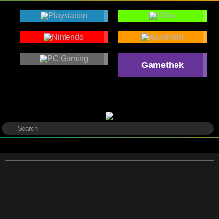
Gamethek