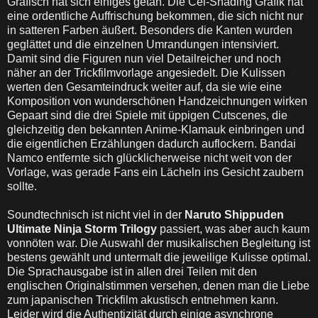
Grafisch hat sich einiges getan. Die Cel-Shading Grafik hat
eine ordentliche Auffrischung bekommen, die sich nicht nur
in satteren Farben äußert. Besonders die Kanten wurden
geglättet und die einzelnen Umrandungen intensiviert.
Damit sind die Figuren nun viel Detailreicher und noch
näher an der Trickfilmvorlage angesiedelt. Die Kulissen
werten den Gesamteindruck weiter auf, da sie wie eine
Komposition von wunderschönen Handzeichnungen wirken
Gepaart sind die drei Spiele mit üppigen Cutscenes, die
gleichzeitig den bekannten Anime-Klamauk einbringen und
die eigentlichen Erzählungen dadurch auflockern. Bandai
Namco entfernte sich glücklicherweise nicht weit von der
Vorlage, was gerade Fans ein Lächeln ins Gesicht zaubern
sollte.
Soundtechnisch ist nicht viel in der
Naruto Shippuden
Ultimate Ninja Storm Trilogy
passiert, was aber auch kaum
vonnöten war. Die Auswahl der musikalischen Begleitung ist
bestens gewählt und untermalt die jeweilige Kulisse optimal.
Die Sprachausgabe ist in allen drei Teilen mit den
englischen Originalstimmen versehen, denen man die Liebe
zum japanischen Trickfilm akustisch entnehmen kann.
Leider wird die Authentizität durch einige asynchrone