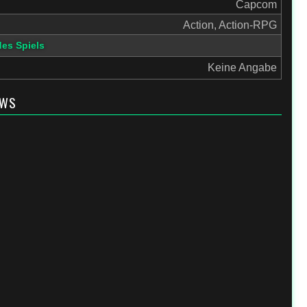
Capcom
Action, Action-RPG
des Spiels
Keine Angabe
EWS