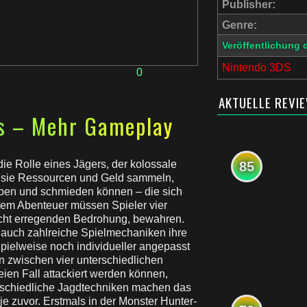
Publisher:
Genre:
Veröffentlichung 
Nintendo 3DS
0
Nintendo
AKTUELLE REVI
s – Mehr Gameplay
die Rolle eines Jägers, der kolossale
85
 sie Ressourcen und Geld sammeln,
rben und schmieden können – die sich
hrem Abenteuer müssen Spieler vier
rcht erregenden Bedrohung, bewahren.
h auch zahlreiche Spielmechaniken ihre
pielweise noch individueller angepasst
n zwischen vier unterschiedlichen
eien Fall attackiert werden können,
erschiedliche Jagdtechniken machen das
e zuvor. Erstmals in der Monster Hunter-