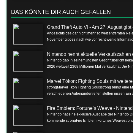
DAS KÖNNTE DIR AUCH GEFALLEN
Grand Theft Auto VI - Am 27. August gibt e
Angesichts des gar nicht mehr so weit entfernten Rel
November gibt es nach wie vor recht wenig Informa
Nintendo nennt aktuelle Verkaufszahlen 
Nintendo gab in seinem jngsten Geschftsbericht beka
2026 weltweit 2368 Millionen Mal verkauft hat Die Nin
Marvel Tōkon: Fighting Souls mit weite
strongMarvel Tkon Fighting Soulsstrong bringt eine 
verschiedenen Aufeinandertreffen stellen mssen Ein p
Fire Emblem: Fortune’s Weave - Nintend
Nintendo hat eine exklusive Ausgabe der Nintendo Dire
kommende strongFire Emblem Fortunes Weavestrong f