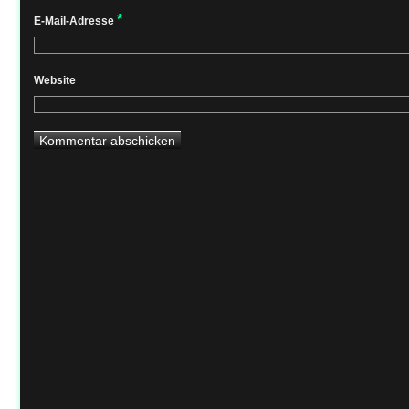
*
E-Mail-Adresse
Website