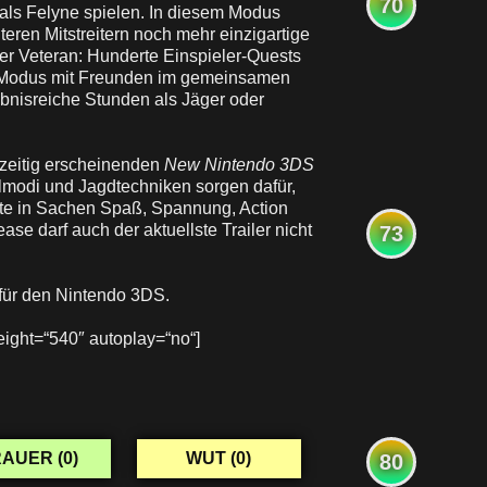
70
als Felyne spielen. In diesem Modus
teren Mitstreitern noch mehr einzigartige
er Veteran: Hunderte Einspieler-Quests
er-Modus mit Freunden im gemeinsamen
ebnisreiche Stunden als Jäger oder
chzeitig erscheinenden
New Nintendo 3DS
modi und Jagdtechniken sorgen dafür,
eute in Sachen Spaß, Spannung, Action
 darf auch der aktuellste Trailer nicht
73
 für den Nintendo 3DS.
ight=“540″ autoplay=“no“]
AUER (
0
)
WUT (
0
)
80