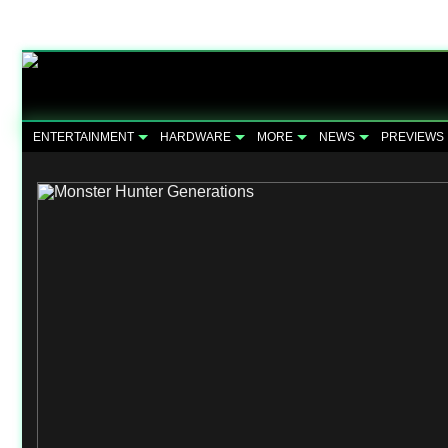
ENTERTAINMENT
HARDWARE
MORE
NEWS
PREVIEWS