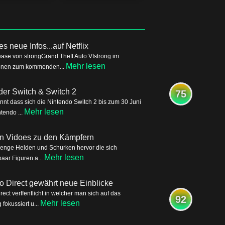
s neue Infos...auf Netflix
ease von strongGrand Theft Auto VIstrong im
Mehr lesen
tionen zum kommenden...
der Switch & Switch 2
75
nnt dass sich die Nintendo Switch 2 bis zum 30 Juni
Mehr lesen
tendo ...
ren Vidoes zu den Kämpfern
Menge Helden und Schurken hervor die sich
Mehr lesen
aar Figuren a...
o Direct gewährt neue Einblicke
ct verffentlicht in welcher man sich auf das
92
Mehr lesen
okussiert u...