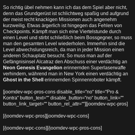
So richtig übel nehmen kann ich das dem Spiel aber nicht,
denn das Grundgerüst ist schlichtweg spaßig und aufgrund
der meist recht knackigen Missionen auch angenehm
kurzweilig. Etwas ärgerlich ist hingegen das Fehlen von
Checkpoints. Kämpft man sich eine Viertelstunde durch
einen Level und stirbt schließlich beim Bossgegner, so muss
man den gesamten Level wiederholen. Immerhin sind die
Level abwechslungsreich, da man in jeder Mission einen
anderen Schauplatz besucht. So muss man auf der
Gefängnisinsel Alcatraz den Abschuss einer verdächtig an
Neon Genesis Evangelion
erinnernden Superlaserwaffe
verhindern, während man in New York einen verdächtig an
Ghost in the Shell
erinnernden Spinnenroboter kämpft.
[joomdev-wpc-pros-cons disable_title=“no“ title=“Pro &
Kontra“ button_text=““ disable_button=“no“ button_link=““
button_link_target=““ button_rel_attr=““][joomdev-wpc-pros]
[/joomdev-wpc-pros][joomdev-wpc-cons]
[/joomdev-wpc-cons][/joomdev-wpc-pros-cons]