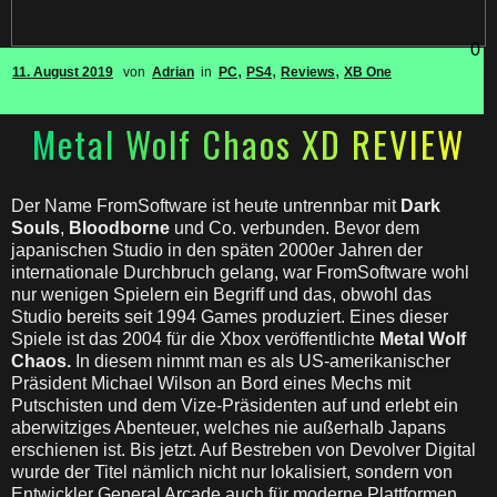
0
,
,
,
11. August 2019
von
Adrian
in
PC
PS4
Reviews
XB One
Metal Wolf Chaos XD REVIEW
Der Name FromSoftware ist heute untrennbar mit
Dark
Souls
,
Bloodborne
und Co. verbunden. Bevor dem
japanischen Studio in den späten 2000er Jahren der
internationale Durchbruch gelang, war FromSoftware wohl
nur wenigen Spielern ein Begriff und das, obwohl das
Studio bereits seit 1994 Games produziert. Eines dieser
Spiele ist das 2004 für die Xbox veröffentlichte
Metal Wolf
Chaos.
In diesem nimmt man es als US-amerikanischer
Präsident Michael Wilson an Bord eines Mechs mit
Putschisten und dem Vize-Präsidenten auf und erlebt ein
aberwitziges Abenteuer, welches nie außerhalb Japans
erschienen ist. Bis jetzt. Auf Bestreben von Devolver Digital
wurde der Titel nämlich nicht nur lokalisiert, sondern von
Entwickler General Arcade auch für moderne Plattformen