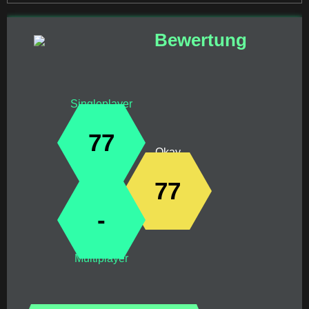
Bewertung
Singleplayer
77
Okay
77
-
Multiplayer