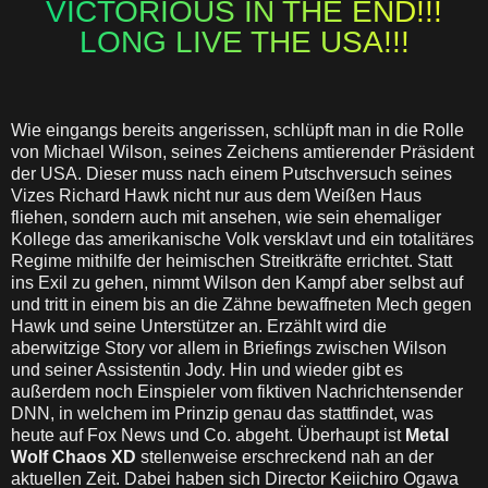
VICTORIOUS IN THE END!!!
LONG LIVE THE USA!!!
Wie eingangs bereits angerissen, schlüpft man in die Rolle
von Michael Wilson, seines Zeichens amtierender Präsident
der USA. Dieser muss nach einem Putschversuch seines
Vizes Richard Hawk nicht nur aus dem Weißen Haus
fliehen, sondern auch mit ansehen, wie sein ehemaliger
Kollege das amerikanische Volk versklavt und ein totalitäres
Regime mithilfe der heimischen Streitkräfte errichtet. Statt
ins Exil zu gehen, nimmt Wilson den Kampf aber selbst auf
und tritt in einem bis an die Zähne bewaffneten Mech gegen
Hawk und seine Unterstützer an. Erzählt wird die
aberwitzige Story vor allem in Briefings zwischen Wilson
und seiner Assistentin Jody. Hin und wieder gibt es
außerdem noch Einspieler vom fiktiven Nachrichtensender
DNN, in welchem im Prinzip genau das stattfindet, was
heute auf Fox News und Co. abgeht. Überhaupt ist
Metal
Wolf Chaos
XD
stellenweise erschreckend nah an der
aktuellen Zeit. Dabei haben sich Director Keiichiro Ogawa