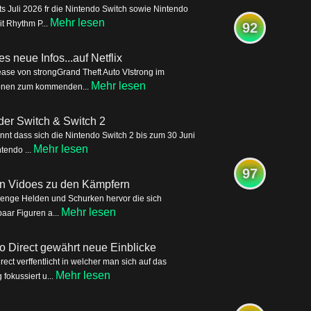
s Juli 2026 fr die Nintendo Switch sowie Nintendo
Mehr lesen
it Rhythm P...
92
s neue Infos...auf Netflix
ease von strongGrand Theft Auto VIstrong im
Mehr lesen
tionen zum kommenden...
der Switch & Switch 2
nnt dass sich die Nintendo Switch 2 bis zum 30 Juni
Mehr lesen
tendo ...
97
ren Vidoes zu den Kämpfern
Menge Helden und Schurken hervor die sich
Mehr lesen
aar Figuren a...
o Direct gewährt neue Einblicke
ct verffentlicht in welcher man sich auf das
Mehr lesen
okussiert u...