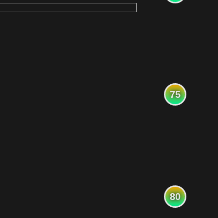
75
80