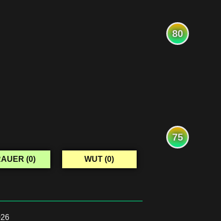
80
75
AUER (
0
)
WUT (
0
)
026