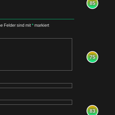
85
he Felder sind mit
*
markiert
75
83