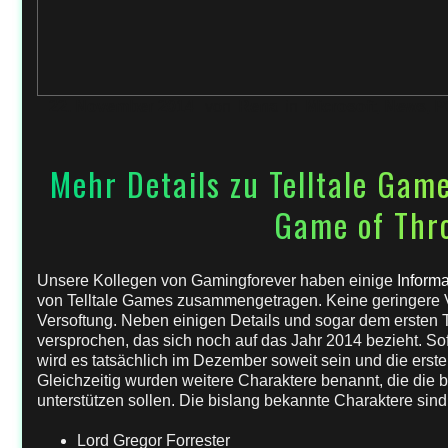
22. November 2014
von
Rena
in
Microsoft
,
News
,
P
Mehr Details zu Telltale Gam
Game of Thr
Unsere Kollegen von Gamingforever haben einige
Inform
von Telltale Games zusammengetragen. Keine geringere 
Versoftung. Neben einigen Details und sogar dem ersten T
versprochen, das sich noch auf das Jahr 2014 bezieht. S
wird es tatsächlich im Dezember soweit sein und die erst
Gleichzeitig wurden weitere Charaktere benannt, die die b
unterstützen sollen. Die bislang bekannte Charaktere sind
Lord Gregor Forrester