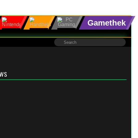
Gamethek
EWS