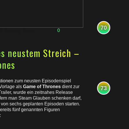
70
0
C Gaming
,
Sony
es neustem Streich –
ones
ationen
zum neusten Episodenspiel
Vorlage als
Game of Thrones
dient zur
73
railer, wurde ein zeitnahes Release
ofern man Steam Glauben schenken darf,
e von sechs geplanten Episoden starten.
ereits fünf genannten Figuren
: