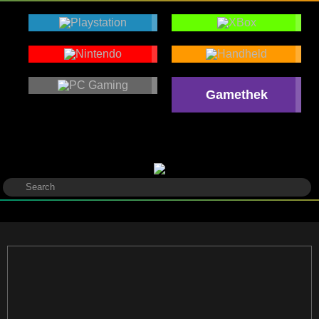
Gamethek