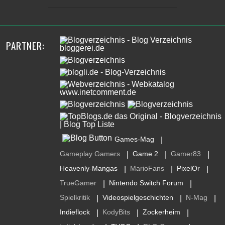
PARTNER:
Games-Mag
|
Gameplay Gamers
Game 2
Gamer83
|
|
|
Heavenly-Mangas
MarioFans
PixelOr
|
|
|
TrueGamer
Nintendo Switch Forum
|
|
Spielkritik
Videospielgeschichten
N-Mag
|
|
|
Indieflock
KodyBits
Zockerheim
|
|
|