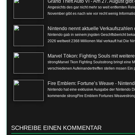
Grand Theft Auto VI - Am 27. August gibt e
Angesichts des gar nicht mehr so weit entfernten Rel
November gibt es nach wie vor recht wenig Informa
Nintendo nennt aktuelle Verkaufszahlen 
Nintendo gab in seinem jngsten Geschftsbericht beka
2026 weltweit 2368 Millionen Mal verkauft hat Die Nin
Marvel Tōkon: Fighting Souls mit weite
strongMarvel Tkon Fighting Soulsstrong bringt eine 
verschiedenen Aufeinandertreffen stellen mssen Ein p
Fire Emblem: Fortune’s Weave - Nintend
Nintendo hat eine exklusive Ausgabe der Nintendo Dire
kommende strongFire Emblem Fortunes Weavestrong f
SCHREIBE EINEN KOMMENTAR