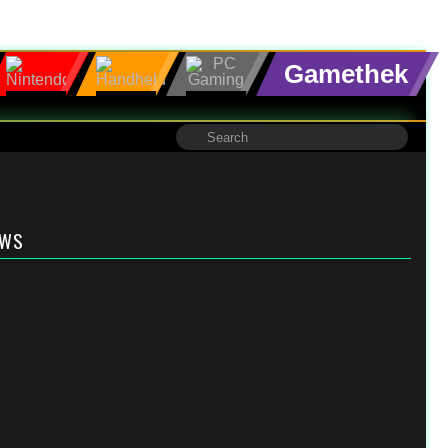
Gamethek
EWS