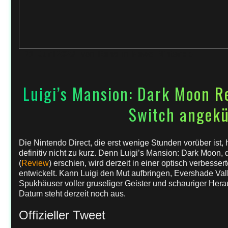
21. Juni 2023
von
Rena
in
News
,
Nintendo
Luigi’s Mansion: Dark Moon R
Switch angekü
Die Nintendo Direct, die erst wenige Stunden vorüber ist,
definitiv nicht zu kurz. Denn Luigi’s Mansion: Dark Moon,
(
Review
) erschien, wird derzeit in einer optisch verbesse
entwickelt. Kann Luigi den Mut aufbringen, Evershade Va
Spukhäuser voller gruseliger Geister und schauriger Her
Datum steht derzeit noch aus.
Offizieller Tweet