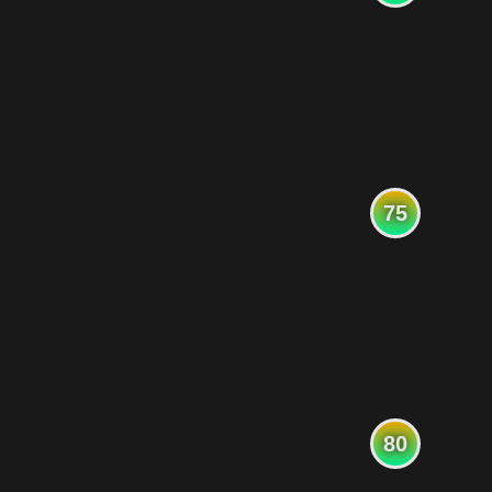
75
80