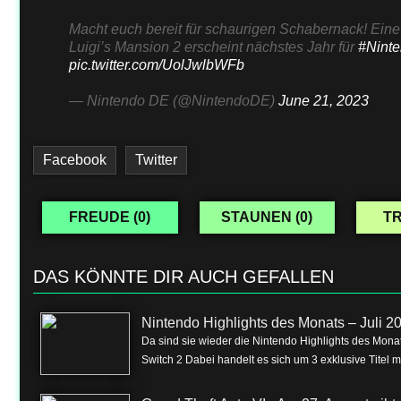
Macht euch bereit für schaurigen Schabernack! Eine 
Luigi’s Mansion 2 erscheint nächstes Jahr für
#Nint
pic.twitter.com/UolJwlbWFb
— Nintendo DE (@NintendoDE)
June 21, 2023
Facebook
Twitter
FREUDE (
0
)
STAUNEN (
0
)
TR
DAS KÖNNTE DIR AUCH GEFALLEN
Nintendo Highlights des Monats – Juli 2
Da sind sie wieder die Nintendo Highlights des Monat
Switch 2 Dabei handelt es sich um 3 exklusive Titel m