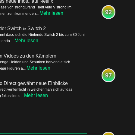
s neue Infos...auf Netflix
ease von strongGrand Theft Auto VIstrong im
92
Mehr lesen
tionen zum kommenden...
der Switch & Switch 2
nnt dass sich die Nintendo Switch 2 bis zum 30 Juni
Mehr lesen
tendo ...
ren Vidoes zu den Kämpfern
Menge Helden und Schurken hervor die sich
Mehr lesen
aar Figuren a...
97
o Direct gewährt neue Einblicke
ct verffentlicht in welcher man sich auf das
Mehr lesen
okussiert u...