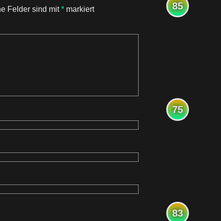
85
he Felder sind mit
*
markiert
75
83