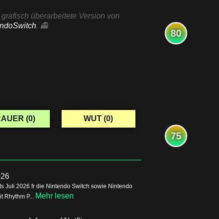
grafisch überarbeitete Version von
endoSwitch
. 👻
80
AUER (
0
)
WUT (
0
)
75
026
s Juli 2026 fr die Nintendo Switch sowie Nintendo
Mehr lesen
it Rhythm P...