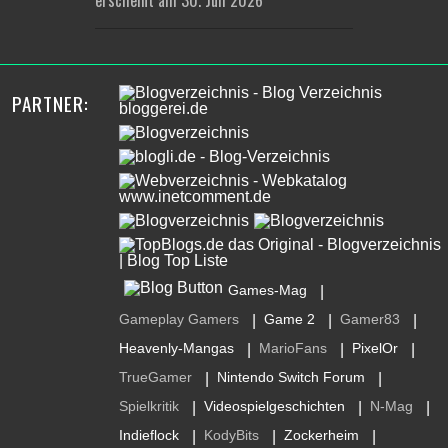
erscheint am 30. Juli 2026
PARTNER:
Games-Mag
|
Gameplay Gamers
Game 2
Gamer83
|
|
|
Heavenly-Mangas
MarioFans
PixelOr
|
|
|
TrueGamer
Nintendo Switch Forum
|
|
Spielkritik
Videospielgeschichten
N-Mag
|
|
|
Indieflock
KodyBits
Zockerheim
|
|
|