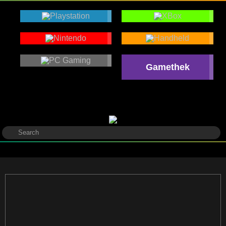
Gamethek