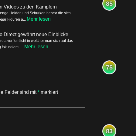
85
ren Vidoes zu den Kämpfern
Menge Helden und Schurken hervor die sich
Mehr lesen
aar Figuren a...
o Direct gewährt neue Einblicke
ct verffentlicht in welcher man sich auf das
Mehr lesen
okussiert u...
75
he Felder sind mit
*
markiert
83