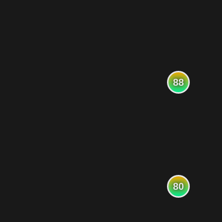
88
80