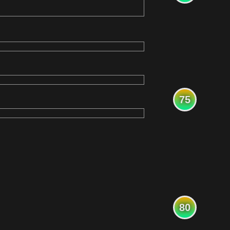
75
80