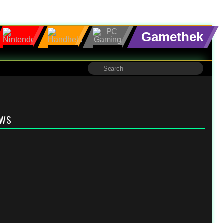
Gamethek
EWS