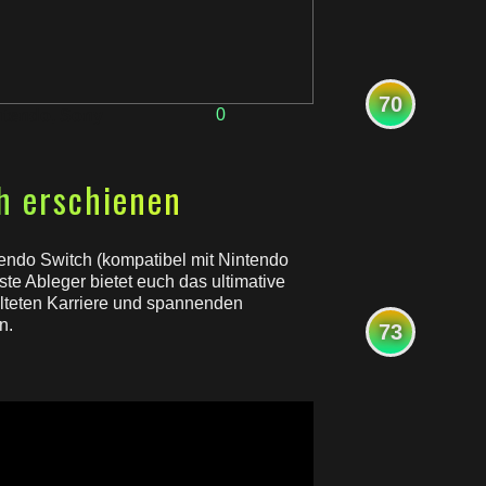
70
0
ntendo
,
Sony
ch erschienen
endo Switch (kompatibel mit Nintendo
e Ableger bietet euch das ultimative
alteten Karriere und spannenden
n.
73