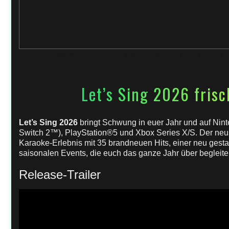
5. November 2025
von
Rena
in
Microsoft
,
News
,
Ni
Let’s Sing 2026 fris
Let’s Sing 2026
bringt Schwung in euer Jahr und auf Nint
Switch 2™), PlayStation®5 und Xbox Series X/S. Der neust
Karaoke-Erlebnis mit 35 brandneuen Hits, einer neu gest
saisonalen Events, die euch das ganze Jahr über begleite
Release-Trailer