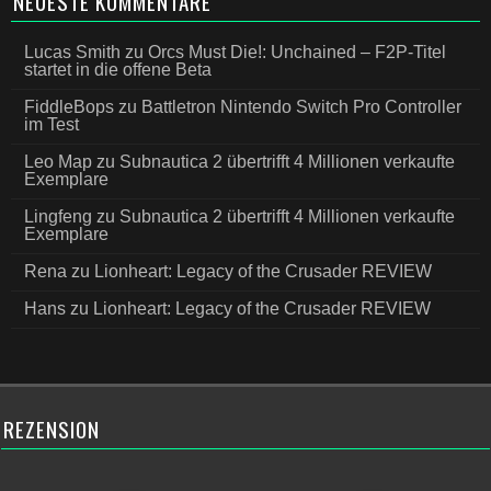
NEUESTE KOMMENTARE
Lucas Smith
zu
Orcs Must Die!: Unchained – F2P-Titel
startet in die offene Beta
FiddleBops
zu
Battletron Nintendo Switch Pro Controller
im Test
Leo Map
zu
Subnautica 2 übertrifft 4 Millionen verkaufte
Exemplare
Lingfeng
zu
Subnautica 2 übertrifft 4 Millionen verkaufte
Exemplare
Rena
zu
Lionheart: Legacy of the Crusader REVIEW
Hans
zu
Lionheart: Legacy of the Crusader REVIEW
REZENSION