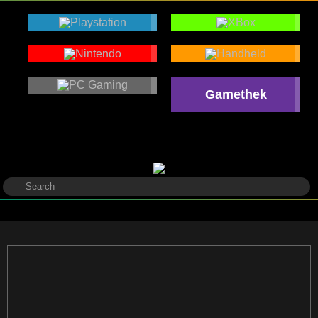
Gamethek