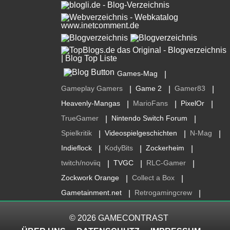
Games-Mag
|
Gameplay Gamers
Game 2
Gamer83
|
|
|
Heavenly-Mangas
MarioFans
PixelOr
|
|
|
TrueGamer
Nintendo Switch Forum
|
|
Spielkritik
Videospielgeschichten
N-Mag
|
|
|
Indieflock
KodyBits
Zockerheim
|
|
|
twitch/noviiq
TVGC
RLC-Gamer
|
|
|
Zockwork Orange
Collect a Box
|
|
Gametainment.net
Retrogamingcrew
|
|
© 2026
GAMECONTRAST