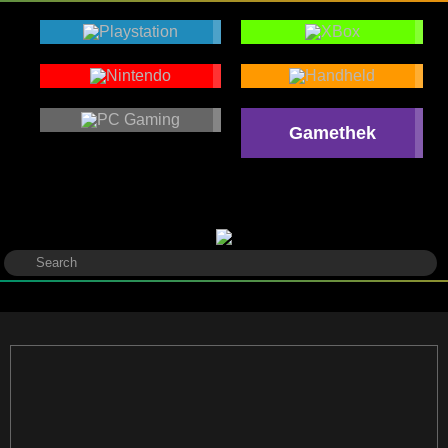
Gamethek