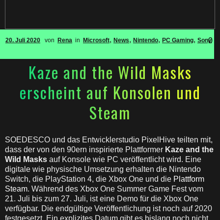
,
,
,
,
0
20. Juli 2020
von
Rena
in
Microsoft
News
Nintendo
PC Gaming
Sony
Kaze and the Wild Masks
erscheint auf Konsolen und
Steam
SOEDESCO und das Entwicklerstudio PixelHive teilten mit,
dass der von den 90ern inspirierte Plattformer
Kaze and the
Wild Masks
auf Konsole wie PC veröffentlicht wird. Eine
digitale wie physische Umsetzung erhalten die Nintendo
Switch, die PlayStation 4, die Xbox One und die
Plattform
Steam
. Während des Xbox One Summer Game Fest vom
21. Juli bis zum 27. Juli, ist eine Demo für die Xbox One
verfügbar. Die endgültige Veröffentlichung ist noch auf 2020
festgesetzt. Ein explizites Datum gibt es bislang noch nicht.