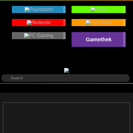
Gamethek