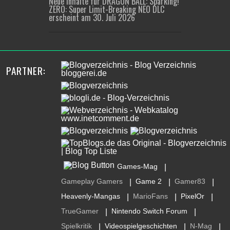
Neue Inhalte für DRAGON BALL: Sparking!
ZERO: Super Limit-Breaking NEO DLC
erscheint am 30. Juli 2026
PARTNER:
Games-Mag
|
Gameplay Gamers
Game 2
Gamer83
|
|
|
Heavenly-Mangas
MarioFans
PixelOr
|
|
|
TrueGamer
Nintendo Switch Forum
|
|
Spielkritik
Videospielgeschichten
N-Mag
|
|
|