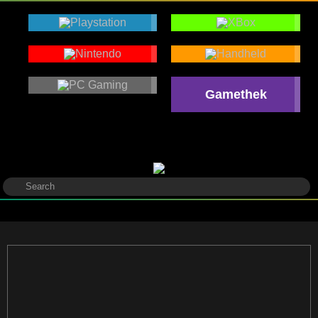
Gamethek