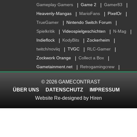
Gameplay Gamers
Game 2
Gamer83
|
|
|
Heavenly-Mangas
MarioFans
PixelOr
|
|
|
TrueGamer
Nintendo Switch Forum
|
|
Spielkritik
Videospielgeschichten
N-Mag
|
|
|
Indieflock
KodyBits
Zockerheim
|
|
|
twitch/noviiq
TVGC
RLC-Gamer
|
|
|
Zockwork Orange
Collect a Box
|
|
Gametainment.net
Retrogamingcrew
|
|
© 2026
GAMECONTRAST
ÜBER UNS
DATENSCHUTZ
IMPRESSUM
Website Re-designed by
Hiren