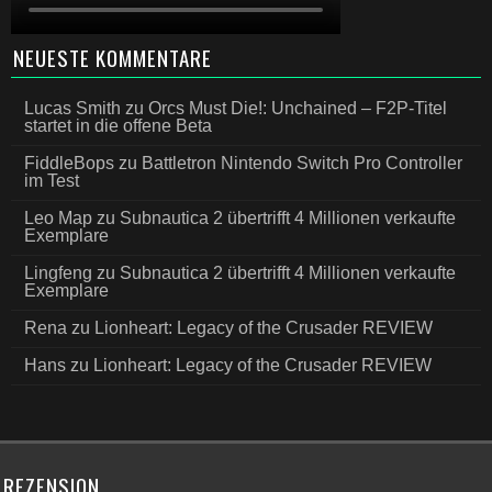
NEUESTE KOMMENTARE
Lucas Smith
zu
Orcs Must Die!: Unchained – F2P-Titel
startet in die offene Beta
FiddleBops
zu
Battletron Nintendo Switch Pro Controller
im Test
Leo Map
zu
Subnautica 2 übertrifft 4 Millionen verkaufte
Exemplare
Lingfeng
zu
Subnautica 2 übertrifft 4 Millionen verkaufte
Exemplare
Rena
zu
Lionheart: Legacy of the Crusader REVIEW
Hans
zu
Lionheart: Legacy of the Crusader REVIEW
REZENSION