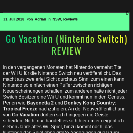
0
,
31. Juli 2018
von
Adrian
in
NSW
Reviews
Go Vacation (Nintendo Switch)
REVIEW
In den vergangenen Monaten hat Nintendo vermehrt Titel
der Wii U für die Nintendo Switch neu veröffentlicht. Das
macht aus zweierlei Sicht durchaus Sinn: zum einen kann
Nintendo so einfach einen Puffer zwischen richtigen
Neuerscheinungen schaffen, zum anderen hatte nicht jeder
Switch Besitzer eine Wii U und kommt nun in den Genuss,
Perlen wie
Bayonetta 2
und
Donkey Kong Country:
Tropical
Freeze
nachzuholen. An der Neuveröffentlichung
von
Go Vacation
dürften sich hingegen die Geister
scheiden. Nicht nur, handelt es sich hier um ein eigentlich
sieben Jahre altes Wii Spiel, hinzu kommt noch, das
Nintendo das Spiel ohne große Änderungen quasi zum