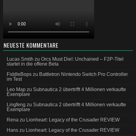
NEUESTE KOMMENTARE
Lucas Smith
zu
Orcs Must Die!: Unchained – F2P-Titel
startet in die offene Beta
FiddleBops
zu
Battletron Nintendo Switch Pro Controller
im Test
Leo Map
zu
Subnautica 2 übertrifft 4 Millionen verkaufte
Exemplare
Lingfeng
zu
Subnautica 2 übertrifft 4 Millionen verkaufte
Exemplare
Rena
zu
Lionheart: Legacy of the Crusader REVIEW
Hans
zu
Lionheart: Legacy of the Crusader REVIEW