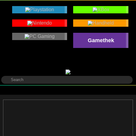
Gamethek