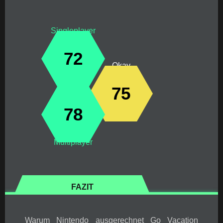
Singleplayer
72
Okay
75
78
Multiplayer
FAZIT
Warum Nintendo ausgerechnet Go Vacation