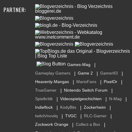
PARTNER:
Games-Mag
|
Gameplay Gamers
Game 2
Gamer83
|
|
|
Heavenly-Mangas
MarioFans
PixelOr
|
|
|
TrueGamer
Nintendo Switch Forum
|
|
Spielkritik
Videospielgeschichten
N-Mag
|
|
|
Indieflock
KodyBits
Zockerheim
|
|
|
twitch/noviiq
TVGC
RLC-Gamer
|
|
|
Zockwork Orange
Collect a Box
|
|