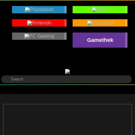
Gamethek