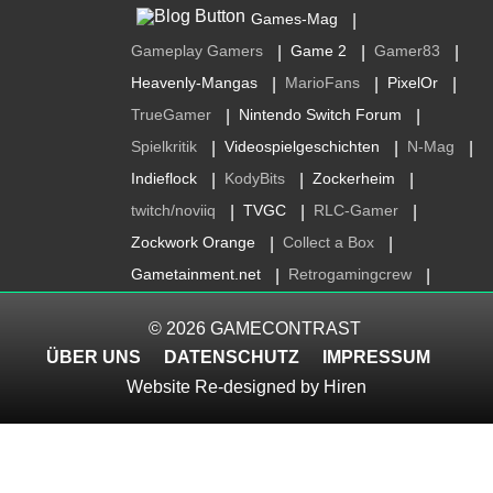
Games-Mag
|
Gameplay Gamers
Game 2
Gamer83
|
|
|
Heavenly-Mangas
MarioFans
PixelOr
|
|
|
TrueGamer
Nintendo Switch Forum
|
|
Spielkritik
Videospielgeschichten
N-Mag
|
|
|
Indieflock
KodyBits
Zockerheim
|
|
|
twitch/noviiq
TVGC
RLC-Gamer
|
|
|
Zockwork Orange
Collect a Box
|
|
Gametainment.net
Retrogamingcrew
|
|
© 2026
GAMECONTRAST
ÜBER UNS
DATENSCHUTZ
IMPRESSUM
Website Re-designed by
Hiren