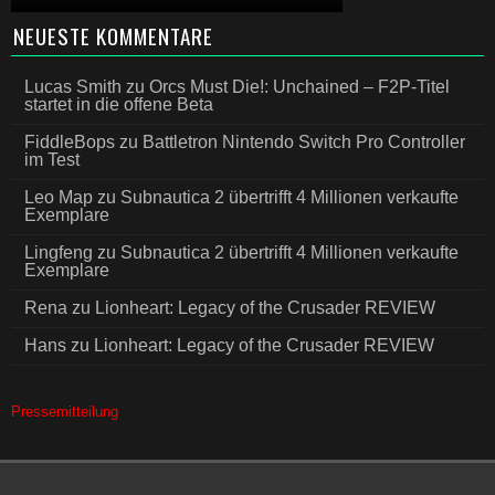
NEUESTE KOMMENTARE
Lucas Smith
zu
Orcs Must Die!: Unchained – F2P-Titel
startet in die offene Beta
FiddleBops
zu
Battletron Nintendo Switch Pro Controller
im Test
Leo Map
zu
Subnautica 2 übertrifft 4 Millionen verkaufte
Exemplare
Lingfeng
zu
Subnautica 2 übertrifft 4 Millionen verkaufte
Exemplare
Rena
zu
Lionheart: Legacy of the Crusader REVIEW
Hans
zu
Lionheart: Legacy of the Crusader REVIEW
Pressemitteilung