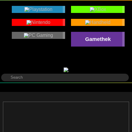
Gamethek