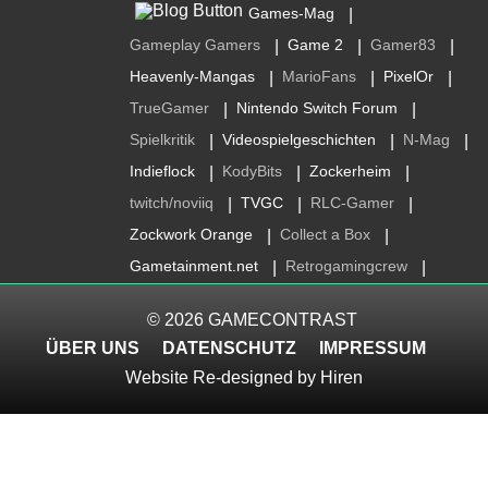
Games-Mag
|
Gameplay Gamers
Game 2
Gamer83
|
|
|
Heavenly-Mangas
MarioFans
PixelOr
|
|
|
TrueGamer
Nintendo Switch Forum
|
|
Spielkritik
Videospielgeschichten
N-Mag
|
|
|
Indieflock
KodyBits
Zockerheim
|
|
|
twitch/noviiq
TVGC
RLC-Gamer
|
|
|
Zockwork Orange
Collect a Box
|
|
Gametainment.net
Retrogamingcrew
|
|
© 2026
GAMECONTRAST
ÜBER UNS
DATENSCHUTZ
IMPRESSUM
Website Re-designed by
Hiren