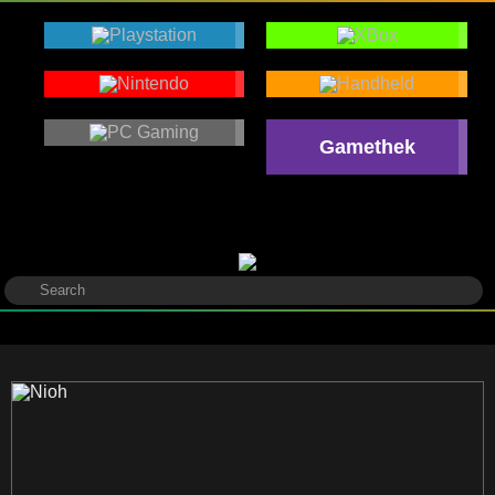
Gamethek