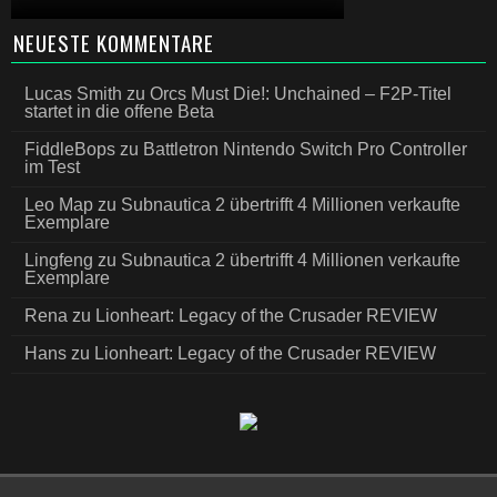
NEUESTE KOMMENTARE
Lucas Smith
zu
Orcs Must Die!: Unchained – F2P-Titel
startet in die offene Beta
FiddleBops
zu
Battletron Nintendo Switch Pro Controller
im Test
Leo Map
zu
Subnautica 2 übertrifft 4 Millionen verkaufte
Exemplare
Lingfeng
zu
Subnautica 2 übertrifft 4 Millionen verkaufte
Exemplare
Rena
zu
Lionheart: Legacy of the Crusader REVIEW
Hans
zu
Lionheart: Legacy of the Crusader REVIEW