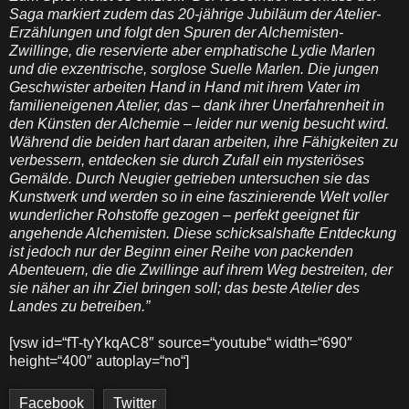
Saga markiert zudem das 20-jährige Jubiläum der Atelier-
Erzählungen und folgt den Spuren der Alchemisten-
Zwillinge, die reservierte aber emphatische Lydie Marlen
und die exzentrische, sorglose Suelle Marlen. Die jungen
Geschwister arbeiten Hand in Hand mit ihrem Vater im
familieneigenen Atelier, das – dank ihrer Unerfahrenheit in
den Künsten der Alchemie – leider nur wenig besucht wird.
Während die beiden hart daran arbeiten, ihre Fähigkeiten zu
verbessern, entdecken sie durch Zufall ein mysteriöses
Gemälde. Durch Neugier getrieben untersuchen sie das
Kunstwerk und werden so in eine faszinierende Welt voller
wunderlicher Rohstoffe gezogen – perfekt geeignet für
angehende Alchemisten. Diese schicksalshafte Entdeckung
ist jedoch nur der Beginn einer Reihe von packenden
Abenteuern, die die Zwillinge auf ihrem Weg bestreiten, der
sie näher an ihr Ziel bringen soll; das beste Atelier des
Landes zu betreiben.”
[vsw id=“fT-tyYkqAC8″ source=“youtube“ width=“690″
height=“400″ autoplay=“no“]
Facebook
Twitter