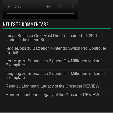
NEUESTE KOMMENTARE
Lucas Smith
zu
Orcs Must Die!: Unchained – F2P-Titel
startet in die offene Beta
FiddleBops
zu
Battletron Nintendo Switch Pro Controller
im Test
Leo Map
zu
Subnautica 2 übertrifft 4 Millionen verkaufte
Exemplare
Lingfeng
zu
Subnautica 2 übertrifft 4 Millionen verkaufte
Exemplare
Rena
zu
Lionheart: Legacy of the Crusader REVIEW
Hans
zu
Lionheart: Legacy of the Crusader REVIEW