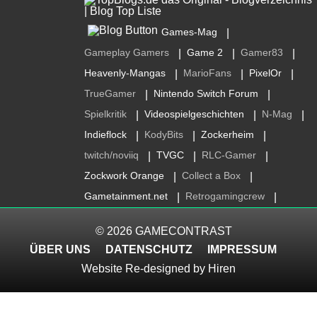
Games-Mag
|
Gameplay Gamers
Game 2
Gamer83
|
|
|
Heavenly-Mangas
MarioFans
PixelOr
|
|
|
TrueGamer
Nintendo Switch Forum
|
|
Spielkritik
Videospielgeschichten
N-Mag
|
|
|
Indieflock
KodyBits
Zockerheim
|
|
|
twitch/noviiq
TVGC
RLC-Gamer
|
|
|
Zockwork Orange
Collect a Box
|
|
Gametainment.net
Retrogamingcrew
|
|
© 2026
GAMECONTRAST
ÜBER UNS
DATENSCHUTZ
IMPRESSUM
Website Re-designed by
Hiren