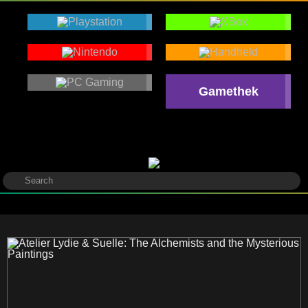
Gamethek