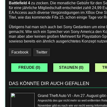
Battlefield 4
zu zocken. Die monatliche Gebühr für den Ser
für eine jährliche Mitgliedschaft entscheidet zahlt 24,99
EA Access auch diverse Vergünstigungen im XBox One Stor
Titel, wie das kommende Fifa 15, schon einige Tage vor R
Übrigens hat man sich auch bei Sony Gedanken um eine Im
gemacht. Wie sich ein Sprecher von Sony America den Ko
man aber aber keinen großen Mehrwert für Playstation-Spie
sowieso bereits ein ähnlich ausgerichtetes Konzept nutze
Facebook
Twitter
FREUDE (
0
)
STAUNEN (
0
)
TR
DAS KÖNNTE DIR AUCH GEFALLEN
Grand Theft Auto VI - Am 27. August gibt e
Angesichts des gar nicht mehr so weit entfernten Rel
November gibt es nach wie vor recht wenig Informa