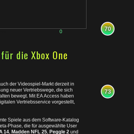
70
0
ws
 für die Xbox One
t
auch der Videospiel-Markt derzeit in
ung neuer Vertriebswege, die sich
73
halten bewegt. Mit EA Access haben
italen Vertriebsservice vorgestellt,
mmte Spiele aus dem Software-Katalog
 Beta-Phase, die für ausgewählte User
A 14
,
Madden NFL 25
,
Peggle 2
und