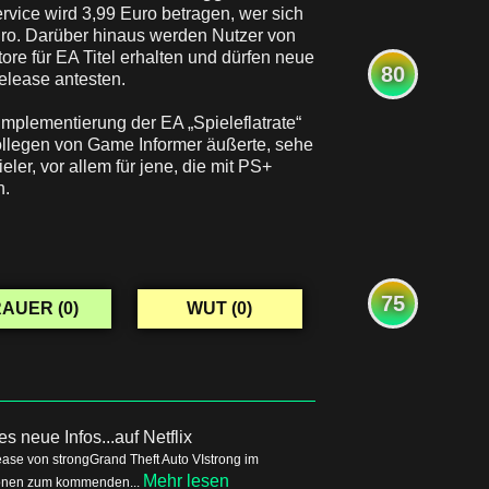
vice wird 3,99 Euro betragen, wer sich
 Euro. Darüber hinaus werden Nutzer von
e für EA Titel erhalten und dürfen neue
80
elease antesten.
plementierung der EA „Spieleflatrate“
llegen von Game Informer äußerte, sehe
ler, vor allem für jene, die mit PS+
n.
75
AUER (
0
)
WUT (
0
)
s neue Infos...auf Netflix
ease von strongGrand Theft Auto VIstrong im
Mehr lesen
tionen zum kommenden...