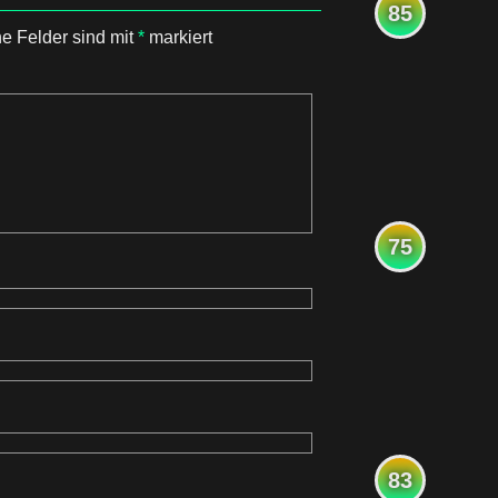
85
he Felder sind mit
*
markiert
75
83