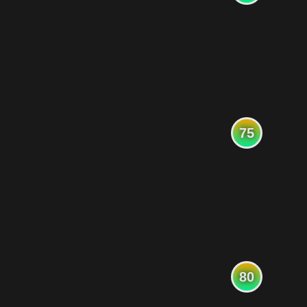
75
80