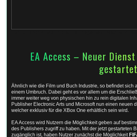
31. Juli 2014
von
Adrian
in
Allgemein
,
Microsoft
,
Ne
EA Access – Neuer Dienst
gestarte
Ähnlich wie die Film und Buch Industrie, so befindet sich 
einem Umbruch. Dabei geht es vor allem um die Erschließ
immer weiter weg von physischen hin zu rein digitalen In
Publisher Electronic Arts und Microsoft nun einen neuen dig
welcher exklusiv für die XBox One erhältlich sein wird.
EA Access wird Nutzern die Möglichkeit geben auf besti
des Publishers zugriff zu haben. Mit der jetzt gestarteten
zugänglich ist, haben Nutzer zunächst die Möglichkeit
FIF