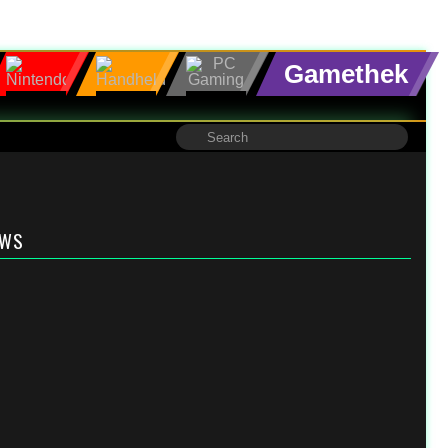
Gamethek
EWS