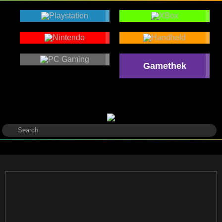
Gamethek