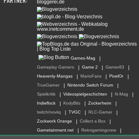
PARTNER:
Games-Mag
|
Gameplay Gamers
Game 2
Gamer83
|
|
|
Heavenly-Mangas
MarioFans
PixelOr
|
|
|
TrueGamer
Nintendo Switch Forum
|
|
Spielkritik
Videospielgeschichten
N-Mag
|
|
|
Indieflock
KodyBits
Zockerheim
|
|
|
twitch/noviiq
TVGC
RLC-Gamer
|
|
|
Zockwork Orange
Collect a Box
|
|
Gametainment.net
Retrogamingcrew
|
|