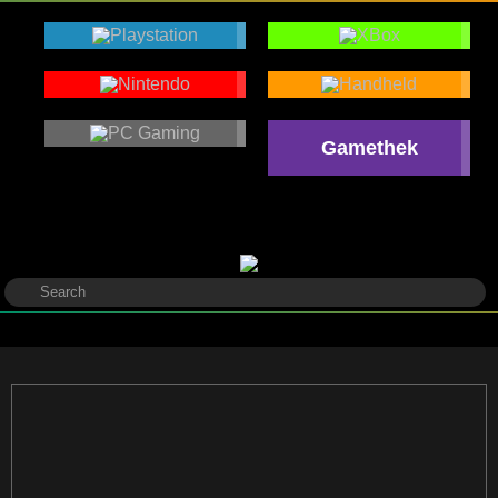
Gamethek