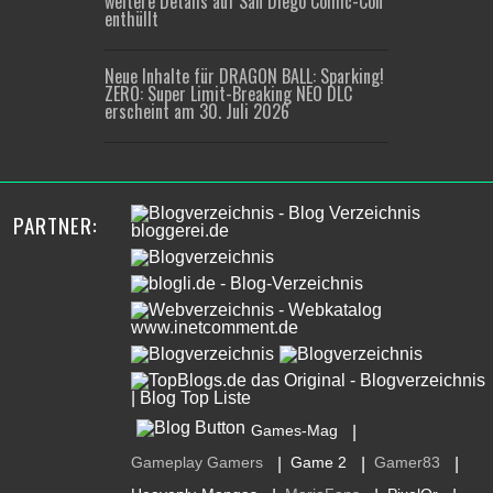
weitere Details auf San Diego Comic-Con
enthüllt
Neue Inhalte für DRAGON BALL: Sparking!
ZERO: Super Limit-Breaking NEO DLC
erscheint am 30. Juli 2026
PARTNER:
Games-Mag
|
Gameplay Gamers
Game 2
Gamer83
|
|
|