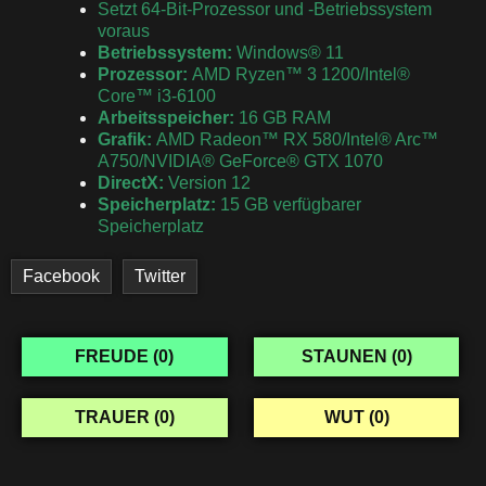
Setzt 64-Bit-Prozessor und -Betriebssystem
voraus
Betriebssystem:
Windows® 11
Prozessor:
AMD Ryzen™ 3 1200/Intel®
Core™ i3-6100
Arbeitsspeicher:
16 GB RAM
Grafik:
AMD Radeon™ RX 580/Intel® Arc™
A750/NVIDIA® GeForce® GTX 1070
DirectX:
Version 12
Speicherplatz:
15 GB verfügbarer
Speicherplatz
Facebook
Twitter
FREUDE (
0
)
STAUNEN (
0
)
TRAUER (
0
)
WUT (
0
)