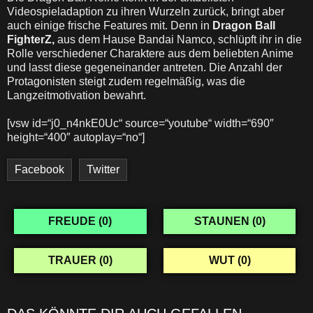
Videospieladaption zu ihren Wurzeln zurück, bringt aber
auch einige frische Features mit. Denn in
Dragon Ball
FighterZ,
aus dem Hause Bandai Namco, schlüpft ihr in die
Rolle verschiedener Charaktere aus dem beliebten Anime
und lasst diese gegeneinander antreten. Die Anzahl der
Protagonisten steigt zudem regelmäßig, was die
Langzeitmotivation bewahrt.
[vsw id=“j0_n4nkE0Uc“ source=“youtube“ width=“690″
height=“400″ autoplay=“no“]
Facebook
Twitter
FREUDE (
0
)
STAUNEN (
0
)
TRAUER (
0
)
WUT (
0
)