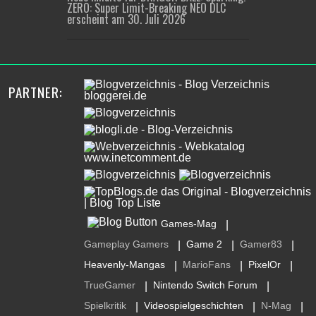
ZERO: Super Limit-Breaking NEO DLC
erscheint am 30. Juli 2026
PARTNER:
Games-Mag
|
Gameplay Gamers
Game 2
Gamer83
|
|
|
Heavenly-Mangas
MarioFans
PixelOr
|
|
|
TrueGamer
Nintendo Switch Forum
|
|
Spielkritik
Videospielgeschichten
N-Mag
|
|
|