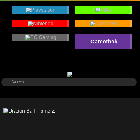
Gamethek