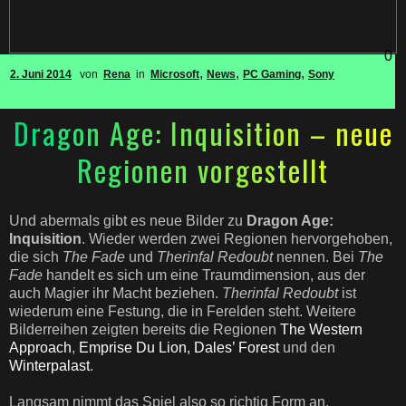
0
,
,
,
2. Juni 2014
von
Rena
in
Microsoft
News
PC Gaming
Sony
Dragon Age: Inquisition – neue
Regionen vorgestellt
Und abermals gibt es neue Bilder zu
Dragon Age:
Inquisition
. Wieder werden zwei Regionen hervorgehoben,
die sich
The Fade
und
Therinfal Redoubt
nennen. Bei
The
Fade
handelt es sich um eine Traumdimension, aus der
auch Magier ihr Macht beziehen.
Therinfal Redoubt
ist
wiederum eine Festung, die in Ferelden steht. Weitere
Bilderreihen zeigten bereits die Regionen
The Western
Approach
,
Emprise Du Lion, Dales’ Forest
und den
Winterpalast
.
Langsam nimmt das Spiel also so richtig Form an,