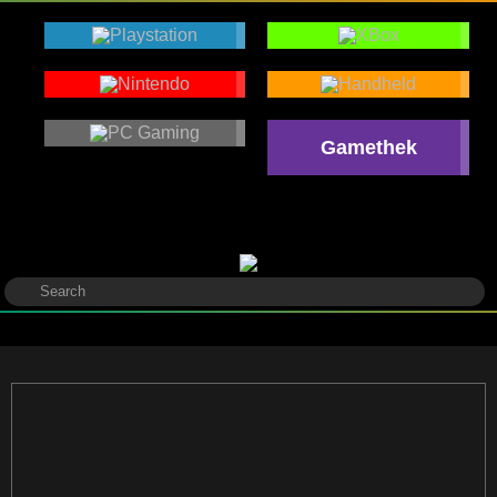
Gamethek