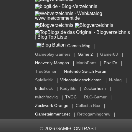
Games-Mag
|
Gameplay Gamers
Game 2
Gamer83
|
|
|
Heavenly-Mangas
MarioFans
PixelOr
|
|
|
TrueGamer
Nintendo Switch Forum
|
|
Spielkritik
Videospielgeschichten
N-Mag
|
|
|
Indieflock
KodyBits
Zockerheim
|
|
|
twitch/noviiq
TVGC
RLC-Gamer
|
|
|
Zockwork Orange
Collect a Box
|
|
Gametainment.net
Retrogamingcrew
|
|
© 2026
GAMECONTRAST